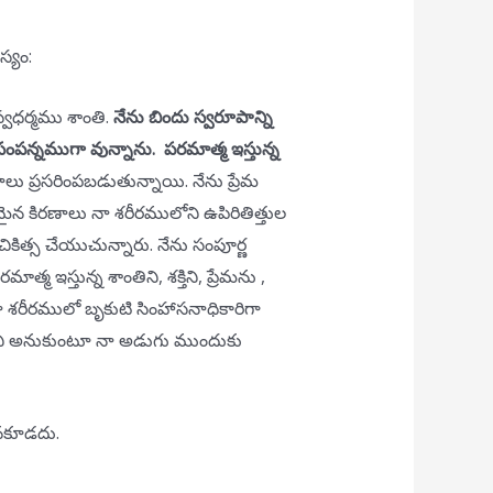
స్యం:
స్వధర్మము శాంతి.
నేను బిందు స్వరూపాన్ని
పన్నముగా వున్నాను. పరమాత్మ ఇస్తున్న
ాలు ప్రసరింపబడుతున్నాయి. నేను ప్రేమ
ంతమైన కిరణాలు నా శరీరములోని ఉపిరితిత్తుల
కిత్స చేయుచున్నారు. నేను సంపూర్ణ
మ ఇస్తున్న శాంతిని, శక్తిని, ప్రేమను ,
 నా శరీరములో బృకుటి సింహాసనాధికారిగా
రు అని అనుకుంటూ నా అడుగు ముందుకు
మానకూడదు.