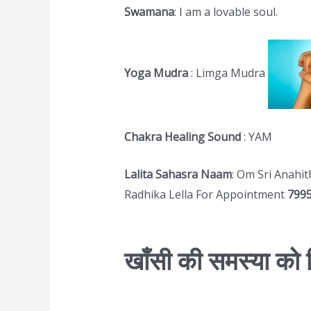
Swamana
: I am a lovable soul.
Yoga Mudra
: Limga Mudra
Chakra Healing Sound
: YAM
Lalita Sahasra Naam
: Om Sri Anahi
Radhika Lella For Appointment
799
खाँसी की समस्या को 