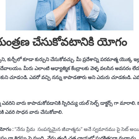
యంత్రణ చేసుకోవటానికి యోగం
ుని, కుర్చీలో కూడా కుర్చుని చేసుకోవచ్చు. మీ ప్రదేశాన్ని పరమాత్మ యొక్క ఇల
వాలయం. మీరు ఎలాంటి ఆధ్యాత్మిక కేంద్రాలకు వెళ్ళ వలసిన అవసరం లేదు.
కుని చూడoడి. ఎవరో వచ్చి నన్ను కాపాడతారు అని ఎదురు చూడకండి. ఎవరి
ాత్మ ఎవరిని వారు కాపాడుకోవడానికి స్పిరిచ్యు యల్ సెల్ఫ్ డాక్టర్స్ గా మ
 ఎవరి సాధన వారు చేసుకోవాలి.
యోగం :
“నేను ప్రేమ సంపన్నమైన జీవాత్మను” అనే స్వమానము పై సెట్ అయ్
ా శిరస్సు పై వుంది . నేను తండ్రి చత్ర ఛాయలో సురక్షితoగా వున్నాను .