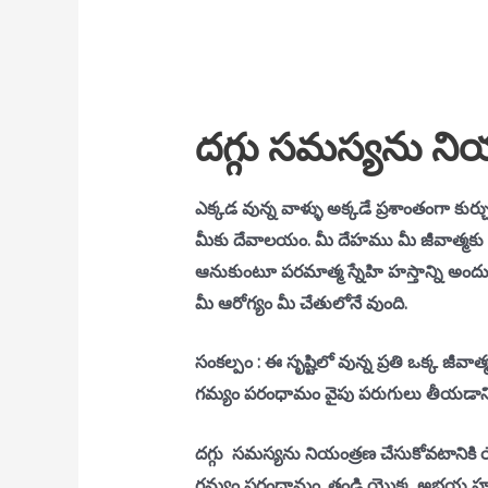
దగ్గు సమస్యను ని
ఎక్కడ వున్న వాళ్ళు అక్కడే ప్రశాంతంగా కుర్చ
మీకు దేవాలయం. మీ దేహము మీ జీవాత్మకు దే
ఆనుకుంటూ పరమాత్మ స్నేహి హస్తాన్ని అందు
మీ ఆరోగ్యం మీ చేతులోనే వుంది.
సంకల్పం : ఈ సృష్టిలో వున్న ప్రతి ఒక్క జీవ
గమ్యం పరంధామం వైపు పరుగులు తీయడానికి
దగ్గు సమస్యను నియంత్రణ చేసుకోవటానికి 
గమ్యం పరంధామం. తండ్రి యొక్క అభయ హస్తం న