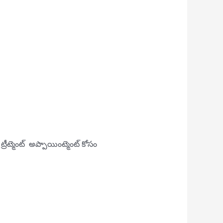
 ట్రీట్మెంట్ అప్పాయింట్మెంట్ కోసం