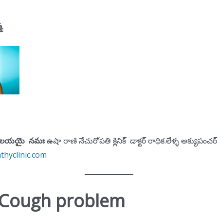
మ.
జ నిలయయై నమః
ఉషా రాణి నేచురోపతి క్లినిక్ డాక్టర్ రాధిక.లేళ్ళ అక్యుపంచర్
hyclinic.com
l Cough problem