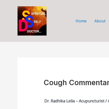
Skip
to
content
Home
About
Cough Commenta
Dr. Radhika Lella – Acupuncturist 