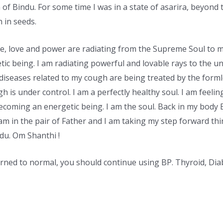
 of Bindu. For some time I was in a state of asarira, beyond 
 in seeds.
ace, love and power are radiating from the Supreme Soul to
ic being. I am radiating powerful and lovable rays to the un
 diseases related to my cough are being treated by the form
 is under control. I am a perfectly healthy soul. I am feeli
becoming an energetic being. I am the soul. Back in my body
am in the pair of Father and I am taking my step forward thi
ndu. Om Shanthi !
urned to normal, you should continue using BP. Thyroid, Dia