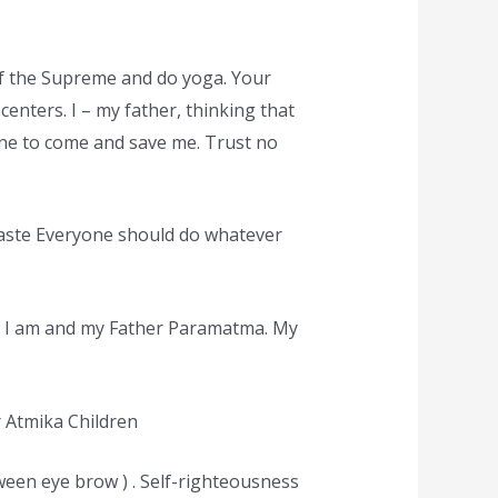
 of the Supreme and do yoga. Your
centers. I – my father, thinking that
one to come and save me. Trust no
 caste Everyone should do whatever
”. I am and my Father Paramatma. My
 Atmika Children
tween eye brow ) . Self-righteousness