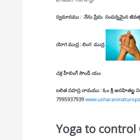
స్వమానము :
నేను ప్రేమ సంపన్నమైన జీవత్
యోగ ముద్ర : లింగ ముద్ర
చక్ర హీలింగ్ సౌండ్ యం
లలిత సహస్ర నామము : ఓం శ్రీ అనహితబ్
7995937939
www.usharaninaturopat
Yoga to contro