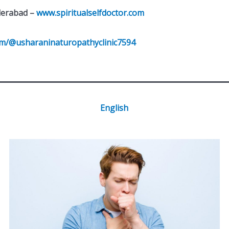
derabad –
www.spiritualselfdoctor.com
om/@usharaninaturopathyclinic7594
English