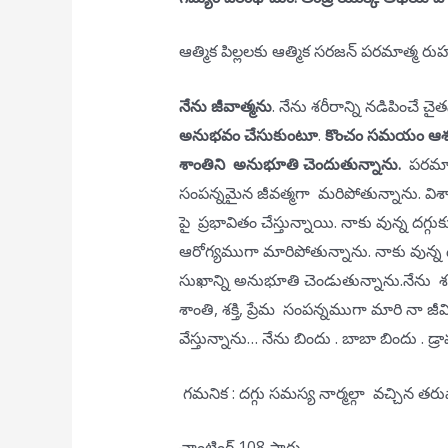
ఆత్మిక పిల్లలకు ఆత్మిక సరజన్ పరమాత్మ రుహా
నేను జీవాత్మను
. నేను శరీరాన్ని నడిపించే 
అనుభవం చేసుకుంటూ
.
కొంచం సమయం ఆశరిర
శాంతిని అనుభూతి చెందుతున్నాను.
పరమాత్
సంపన్నమైన జీవత్మగా మరిపోతున్నాను. విశ్వా
పై ప్రభావితం చేస్తున్నాయి. నాకు వున్న 
ఆరోగ్యముగా మారిపోతున్నాను. నాకు వున్న దగ్
సుఖాన్ని అనుభూతి చెండుతున్నాను.నేను శక్త
శాంతి, శక్తి, ప్రేమ సంపన్నముగా మారి నా
వేస్తున్నాను… నేను బిందు . బాబా బిందు . డ్
గమనిక : దగ్గు సమస్య నార్మల్గా వచ్చిన తర
చాంటింగ్ 108 సార్లు