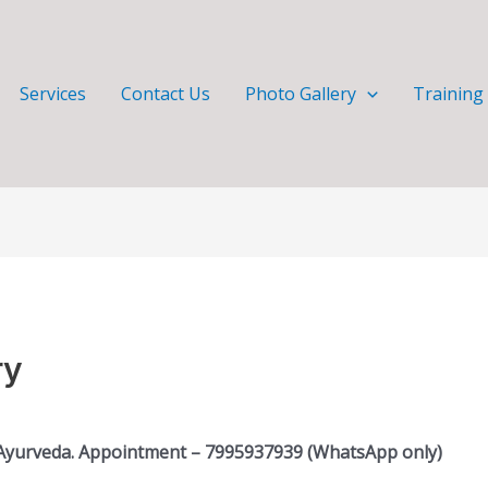
Services
Contact Us
Photo Gallery
Training
ry
/ Ayurveda. Appointment – 7995937939 (WhatsApp only)