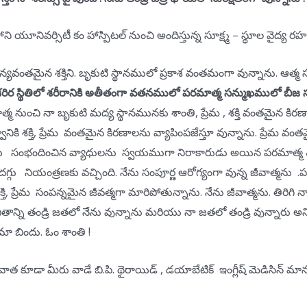
ని యూనివర్సిటీ కం హాస్పిటల్ నుంచి అందిస్తున్న సూక్ష్మ – స్థూల వైద్య రహ
చైతన్యవంతమైన శక్తిని. బృకుటి స్థానములో ప్రకాశ వంతమంగా వున్నాను. ఆత్మ 
 స్థితిలో శరీరానికి అతీతంగా వతనములో పరమాత్మ సన్ముఖములో బీజ సం
మ నుంచి నా బృకుటి మద్య స్థానమునకు శాంతి, ప్రేమ , శక్తి వంతమైన కిరణ
నికి శక్తి, ప్రేమ వంతమైన కిరణాలను వ్యాపింపజేస్తూ వున్నాను. ప్రేమ వ
దగ్గుకు సంభందించిన వ్యాధులను స్వయముగా నిరాకారుడు అయిన పరమాత్మ చి
గు నియంత్రణకు వచ్చింది. నేను సంపూర్ణ ఆరోగ్యంగా వున్న జీవాత్మను .పరమాత్
ి, ప్రేమ సంపన్నమైన జీవత్మగా మారిపోతున్నాను. నేను జీవాత్మను. తిరిగి
 జీవితాన్ని తండ్రి జతలో నేను వున్నాను మరియు నా జతలో తండ్రి వున్నా
రామా బిందు. ఓం శాంతి !
ువాత కూడా మీరు వాడే బి.పి. థైరాయిడ్ , డయాబేటిక్ ఇంగ్లీష్ మెడిసిన్ 