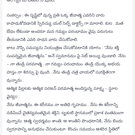
సంకల్పం : ఈ సృష్టిలో వున్న ప్రతి ఒక్క జీవాత్మ ఎవరిని వారు
కాపాడుకోవడానికి స్పిరిచ్యు యల్ సెల్ఫ్ డాక్టర్స్ గా మారాలి. కుల . మత
బేధం లేకుండా అందరూ మన గమ్యం పరంధామం వైపు పరుగులు
తీయడానికి ఎవరి సాధన వారు చేసుకోవాలి.
కాలు నొప్పి సమస్యను నియంత్రణ చేసుకోవటానికి యోగం : “నేను శక్తి
సంపన్నమైన జీవాత్మను.” అనే స్వమానము పై సెట్ అయ్యి వుండాలి. నేను
– నా తండ్రి పరమాత్మ . నా గమ్యం పరంధామం. తండ్రి యొక్క అభయ
హస్తం నా శిరస్సు పై వుంది . నేను తండ్రి చత్ర ఛాయలో సురక్షితoగా
వున్నాను .
ఆత్మిక పిల్లలకు ఆత్మిక సరజన్ పరమాత్మ అందిస్తున్న సూక్ష్మ – స్థూల
వైద్యo :
నేను జీవాత్మను. ఈ శరీరము నా అతిధి గృహము . నేను ఈ శరీరాన్ని
నడిపించే చైతన్యవంతమైన శక్తిని. బృకుటి స్థానములో ప్రకాశ వంతమంగా
వున్నాను. ఆత్మ స్వధర్మము శాంతి. ఆ శాంతిని పొంధటానికి, నేను బిందు
స్వరూపాన్ని అనుభవం చేసుకుంటూ. కొంచం సమయం ఆశరిర స్థితిలో