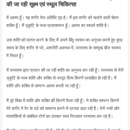
की जा रही सूक्ष्म एवं स्थूल चिकित्सा
मैं आत्मा हूँ। यह शरीर मेरा अतिथि गृह है। मैं इस शरीर को चलाने वाली चेतन
शक्ति हूँ। मैं भृकुटि के मध्य प्रकाशमान हूँ। आत्मा का स्वधर्म शांति है।
उस शांति को प्राप्त करने के लिए मैं अपने बिंदु स्वरूप का अनुभव करते हुए कुछ
समय के लिए शरीर से परे, अशरीरी अवस्था में, परमात्मा के सम्मुख बीज स्वरूप
में स्थित हूँ।
मैं परमात्मा द्वारा प्रदान की जा रही शांति का अनुभव कर रही हूँ। परमात्मा से मेरी
भृकुटि के मध्य शांति और शक्ति से भरपूर दिव्य किरणें प्रवाहित हो रही हैं। मैं
शांति और शक्ति से सम्पन्न आत्मा बनती जा रही हूँ।
मैं पूरे विश्व में शांति और शक्ति की किरणें फैला रही हूँ। ये शक्ति सम्पन्न किरणें
मेरे शरीर में पैर के दर्द को सामान्य करने में प्रभाव डाल रही हैं। मेरी नसों और
मांसपेशियों से संबंधित रोगों का उपचार स्वयं निराकार परमात्मा कर रहे हैं।