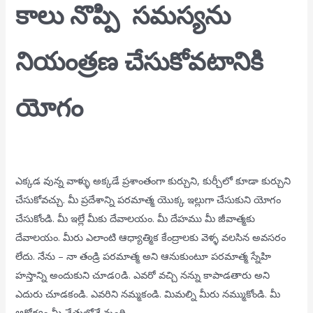
కాలు నొప్పి సమస్యను
నియంత్రణ చేసుకోవటానికి
యోగం
ఎక్కడ వున్న వాళ్ళు అక్కడే ప్రశాంతంగా కుర్చుని, కుర్చీలో కూడా కుర్చుని
చేసుకోవచ్చు. మీ ప్రదేశాన్ని పరమాత్మ యొక్క ఇల్లుగా చేసుకుని యోగం
చేసుకోండి. మీ ఇల్లే మీకు దేవాలయం. మీ దేహము మీ జీవాత్మకు
దేవాలయం. మీరు ఎలాంటి ఆధ్యాత్మిక కేంద్రాలకు వెళ్ళ వలసిన అవసరం
లేదు. నేను – నా తండ్రి పరమాత్మ అని ఆనుకుంటూ పరమాత్మ స్నేహి
హస్తాన్ని అందుకుని చూడoడి. ఎవరో వచ్చి నన్ను కాపాడతారు అని
ఎదురు చూడకండి. ఎవరిని నమ్మకండి. మిమల్ని మీరు నమ్ముకోండి. మీ
ఆరోగ్యం మీ చేతులోనే వుంది.