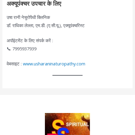
अक्यूपंक्चर उपचार के लिए
उषा रानी नेचुरोपैथी क्लिनिक
डॉ. राधिका लेल्ला, एम.डी. (ए.सी.यू.), एक्यूपंक्चरिस्ट
अपॉइंटमेंट के लिए संपर्क करें :
📞 7995937939
वेबसाइट :
www.usharaninaturopathy.com