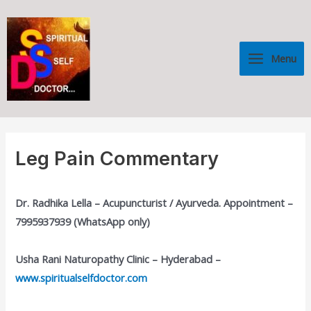
Skip
Main
to
Menu
content
Menu
Leg Pain Commentary
Dr. Radhika Lella – Acupuncturist / Ayurveda. Appointment –
7995937939 (WhatsApp only)
Usha Rani Naturopathy Clinic – Hyderabad –
www.spiritualselfdoctor.com