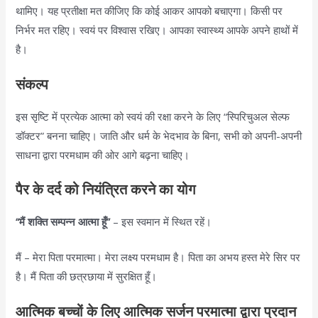
थामिए। यह प्रतीक्षा मत कीजिए कि कोई आकर आपको बचाएगा। किसी पर
निर्भर मत रहिए। स्वयं पर विश्वास रखिए। आपका स्वास्थ्य आपके अपने हाथों में
है।
संकल्प
इस सृष्टि में प्रत्येक आत्मा को स्वयं की रक्षा करने के लिए “स्पिरिचुअल सेल्फ
डॉक्टर” बनना चाहिए। जाति और धर्म के भेदभाव के बिना, सभी को अपनी-अपनी
साधना द्वारा परमधाम की ओर आगे बढ़ना चाहिए।
पैर के दर्द को नियंत्रित करने का योग
“मैं शक्ति सम्पन्न आत्मा हूँ”
– इस स्वमान में स्थित रहें।
मैं – मेरा पिता परमात्मा। मेरा लक्ष्य परमधाम है। पिता का अभय हस्त मेरे सिर पर
है। मैं पिता की छत्रछाया में सुरक्षित हूँ।
आत्मिक बच्चों के लिए आत्मिक सर्जन परमात्मा द्वारा प्रदान