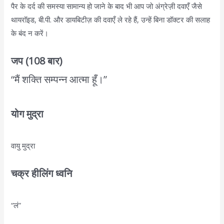
पैर के दर्द की समस्या सामान्य हो जाने के बाद भी आप जो अंग्रेज़ी दवाएँ जैसे
थायरॉइड, बी.पी. और डायबिटीज़ की दवाएँ ले रहे हैं, उन्हें बिना डॉक्टर की सलाह
के बंद न करें।
जप (108 बार)
“मैं शक्ति सम्पन्न आत्मा हूँ।”
योग मुद्रा
वायु मुद्रा
चक्र हीलिंग ध्वनि
“लं”