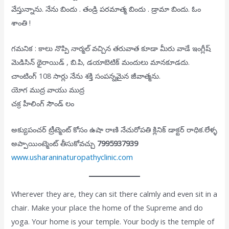
వేస్తున్నాను. నేను బిందు . తండ్రి పరమాత్మ బిందు . డ్రామా బిందు. ఓం
శాంతి !
గమనిక : కాలు నొప్పి నార్మల్ వచ్చిన తరువాత కూడా మీరు వాడే ఇంగ్లీష్
మెడిసిన్ థైరాయిడ్ , బి.పి, డయాబెటిక్ మందులు మానకూడదు.
చాంటింగ్ 108 సార్లు నేను శక్తి సంపన్నమైన జీవాత్మను.
యోగ ముద్ర వాయు ముద్ర
చక్ర హీలింగ్ సౌండ్ లం
అక్యుపంచర్ ట్రీట్మెంట్ కోసం ఉషా రాణి నేచురోపతి క్లినిక్ డాక్టర్ రాధిక.లేళ్ళ
అప్పాయింట్మెంట్ తీసుకోవచ్చు
7995937939
www.usharaninaturopathyclinic.com
Wherever they are, they can sit there calmly and even sit in a
chair. Make your place the home of the Supreme and do
yoga. Your home is your temple. Your body is the temple of