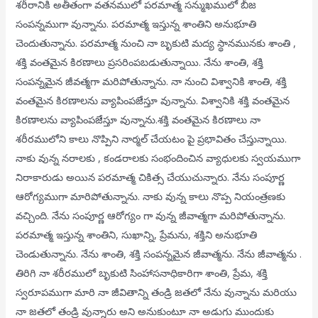
శరీరానికి అతీతంగా వతనములో పరమాత్మ సన్ముఖములో బీజ
సంపన్నముగా వున్నాను. పరమాత్మ ఇస్తున్న శాంతిని అనుభూతి
చెందుతున్నాను. పరమాత్మ నుంచి నా బృకుటి మద్య స్థానమునకు శాంతి ,
శక్తి వంతమైన కిరణాలు ప్రసరింపబడుతున్నాయి. నేను శాంతి, శక్తి
సంపన్నమైన జీవత్మగా మరిపోతున్నాను. నా నుంచి విశ్వానికి శాంతి, శక్తి
వంతమైన కిరణాలను వ్యాపింపజేస్తూ వున్నాను. విశ్వానికి శక్తి వంతమైన
కిరణాలను వ్యాపింపజేస్తూ వున్నాను.శక్తి వంతమైన కిరణాలు నా
శరీరములోని కాలు నొప్పిని నార్మల్ చేయటం పై ప్రభావితం చేస్తున్నాయి.
నాకు వున్న నరాలకు , కండరాలకు సంభందించిన వ్యాధులకు స్వయముగా
నిరాకారుడు అయిన పరమాత్మ చికిత్స చేయుచున్నారు. నేను సంపూర్ణ
ఆరోగ్యముగా మారిపోతున్నాను. నాకు వున్న కాలు నొప్ప నియంత్రణకు
వచ్చింది. నేను సంపూర్ణ ఆరోగ్యం గా వున్న జీవాత్మగా మరిపోతున్నాను.
పరమాత్మ ఇస్తున్న శాంతిని, సుఖాన్ని, ప్రేమను, శక్తిని అనుభూతి
చెండుతున్నాను. నేను శాంతి, శక్తి సంపన్నమైన జీవాత్మను. నేను జీవాత్మను .
తిరిగి నా శరీరములో బృకుటి సింహాసనాధికారిగా శాంతి, ప్రేమ, శక్తి
స్వరూపముగా మారి నా జీవితాన్ని తండ్రి జతలో నేను వున్నాను మరియు
నా జతలో తండ్రి వున్నారు అని అనుకుంటూ నా అడుగు ముందుకు