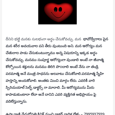
దీనిని భట్టి మనకు సులభంగా అర్ధం చేసుకోవచ్చు. మన
భావోద్వేగాలు పైన
మన శరీర అవయవాల పని తీరు వుంటుంది అని. మన ఆరోగ్యం మన
చేతురాల పాడు చేసుకుంటున్నాము అన్న విషయాన్ని ఇక్కడ అర్ధం
చేసుకోవచ్చు. మనము సంపూర్ణ ఆరోగ్యంగా వుండాలి అంటే నా జీవాత్మ
కోల్పోయిన శక్తులను మనము తిరిగి పొoదాలి అంటే నేను నా తండ్రి
పరమాత్మ అనే మంత్ర సాధనను అలవాటు చేసుకోవాలి.పరమాత్మ స్నేహి
హస్తాన్ని అందుకోవాలి. అంతకు మించి మార్గం లేదు. ఎవరికీ వారె
స్పిరిచుయాల్ సెల్ఫ్ డాక్టర్స్ గా మారాలి. మీ ఆరోగ్యమును మీరు
కాపాడుకుంటారా లేదా అనే దానిని ఎవరి వ్యక్తిగత అభిప్రాయం పై
వదిలేస్తున్నాను.
ఉషా రాణి నేచురోపతి క్లినిక్ నుంచి డాక్టర్ రాధిక లేళ్ళ – 7995937939.