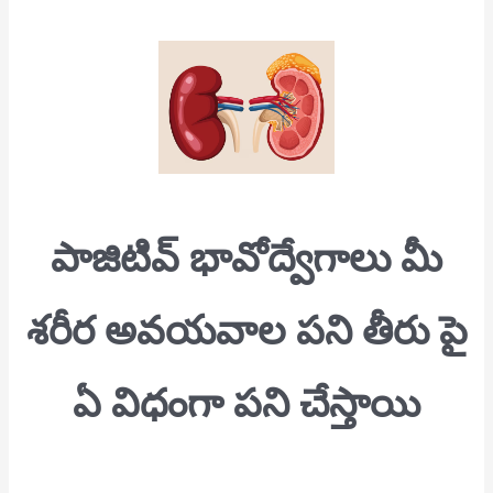
పాజిటివ్ భావోద్వేగాలు
మీ
శరీర అవయవాల పని తీరు పై
ఏ విధంగా పని చేస్తాయి