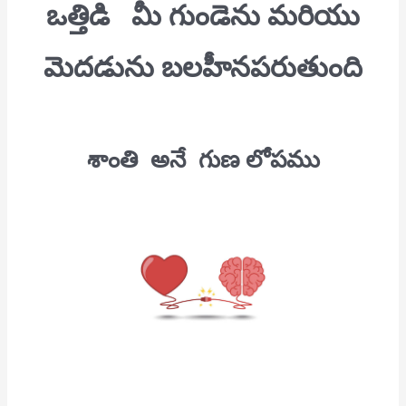
ఒత్తిడి
మీ గుండెను మరియు
మెదడును
బలహీనపరుతుంది
శాంతి అనే గుణ లోపము