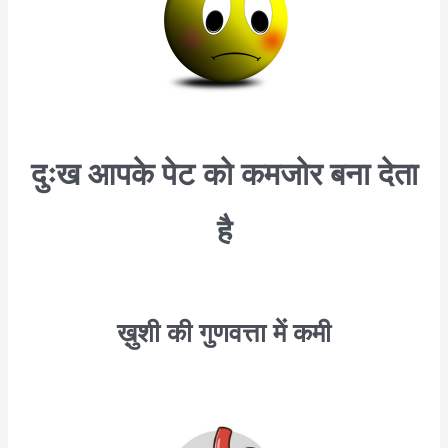
दुःख आपके पेट को कमजोर बना देता
है
ख़ुशी की गुणवत्ता में कमी