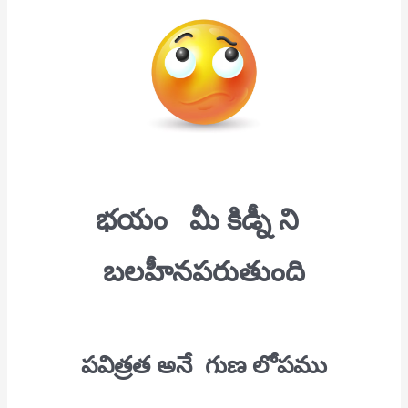
భయం
మీ కిడ్నీ ని
బలహీనపరుతుంది
పవిత్రత అనే గుణ లోపము