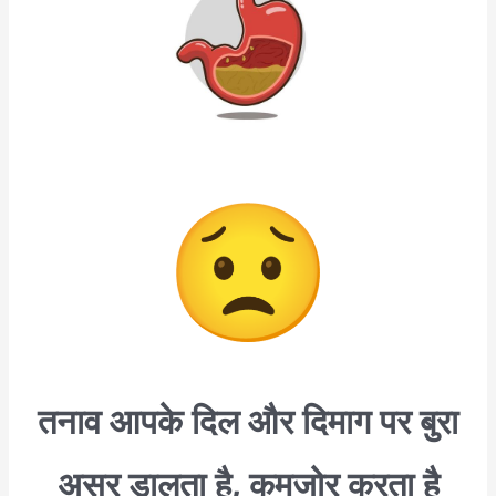
तनाव आपके दिल और दिमाग पर बुरा
असर डालता है, कमजोर करता है