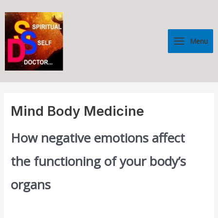
Skip
Main
to
Menu
content
Menu
Mind Body Medicine
How negative emotions affect
the functioning of your body’s
organs