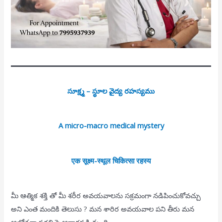
సూక్ష్మ – స్థూల వైద్య రహస్యము
A micro-macro medical mystery
एक सूक्ष्म-स्थूल चिकित्सा रहस्य
మీ ఆత్మిక శక్తి తో మీ శరీర అవయవాలను సక్రమంగా నడిపించుకోవచ్చు
అని ఎంత మందికి తెలుసు ? మన శారిర అవయవాల పని తీరు మన