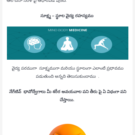
ఆలోచనా సరళి పై ఆధారపడి వుంది.
సూక్ష్మ
–
స్థూల వైద్య రహస్యము
వైద్య పరముగా సూక్ష్మముగా మరియు స్థూలంగా ఎలాంటి ప్రభావము
పడుతుంది అన్నది తెలుసుకుందాము .
నేగేటివ్ భావోద్వేగాలు మీ శరీర అవయవాల పని తీరు పై ఏ విధంగా పని
చేస్తాయి.