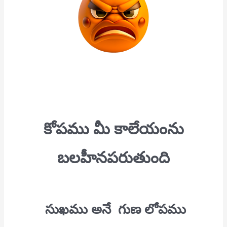
కోపము మీ కాలేయంను
బలహీనపరుతుంది
సుఖము అనే గుణ లోపము