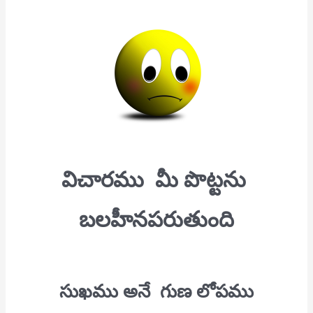
విచారము
మీ పొట్టను
బలహీనపరుతుంది
సుఖము అనే గుణ లోపము