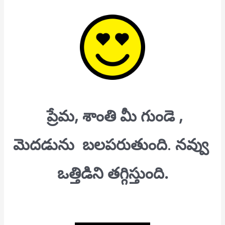
ప్రేమ, శాంతి మీ గుండె ,
మెదడును బలపరుతుంది
.
నవ్వు
ఒత్తిడిని తగ్గిస్తుంది.