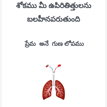
శోకము
మీ ఉపిరితిత్తులను
బలహీనపరుతుంది
ప్రేమ అనే గుణ లోపము