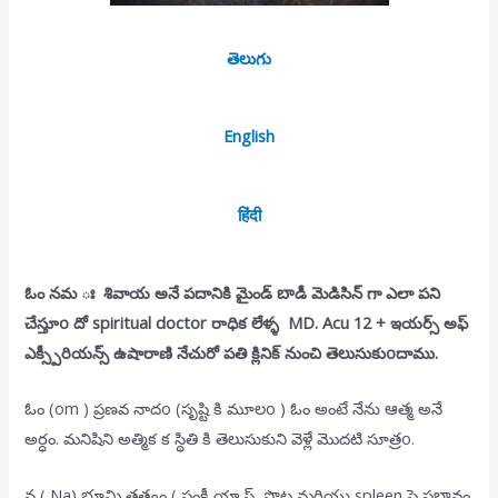
తెలుగు
English
हिंदी
ఓం నమ ః శివాయ అనే పదానికి మైండ్ బాడీ మెడిసిన్ గా ఎలా పని
చేస్తూo దో spiritual doctor రాధిక లేళ్ళ MD. Acu 12 + ఇయర్స్ అఫ్
ఎక్స్పీరియన్స్ ఉషారాణి నేచురో పతి క్లినిక్ నుంచి తెలుసుకుoదాము.
ఓం (om ) ప్రణవ నాదo (సృష్టి కి మూలo ) ఓం అంటే నేను ఆత్మ అనే
అర్ధం. మనిషిని అత్మిక క స్థితి కి తెలుసుకుని వెళ్లే మొదటి సూత్రo.
న ( Na) భూమి తత్త్వం ( పంక్రీ యా స్, పొట్ట మరియు spleen పై ప్రభావం