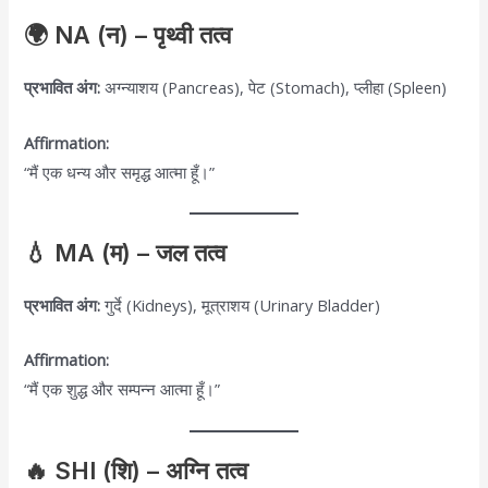
🌍 NA (न) – पृथ्वी तत्व
प्रभावित अंग:
अग्न्याशय (Pancreas), पेट (Stomach), प्लीहा (Spleen)
Affirmation:
“मैं एक धन्य और समृद्ध आत्मा हूँ।”
💧 MA (म) – जल तत्व
प्रभावित अंग:
गुर्दे (Kidneys), मूत्राशय (Urinary Bladder)
Affirmation:
“मैं एक शुद्ध और सम्पन्न आत्मा हूँ।”
🔥 SHI (शि) – अग्नि तत्व