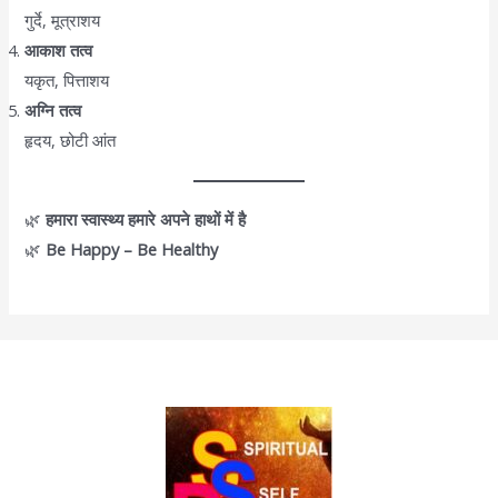
गुर्दे, मूत्राशय
आकाश तत्व
यकृत, पित्ताशय
अग्नि तत्व
हृदय, छोटी आंत
🌿
हमारा स्वास्थ्य हमारे अपने हाथों में है
🌿
Be Happy – Be Healthy