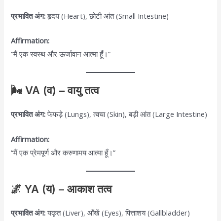
प्रभावित अंग:
हृदय (Heart), छोटी आंत (Small Intestine)
Affirmation:
“मैं एक स्वस्थ और ऊर्जावान आत्मा हूँ।”
🌬️ VA (व) – वायु तत्व
प्रभावित अंग:
फेफड़े (Lungs), त्वचा (Skin), बड़ी आंत (Large Intestine)
Affirmation:
“मैं एक प्रेमपूर्ण और करुणामय आत्मा हूँ।”
🌌 YA (य) – आकाश तत्व
प्रभावित अंग:
यकृत (Liver), आँखें (Eyes), पित्ताशय (Gallbladder)