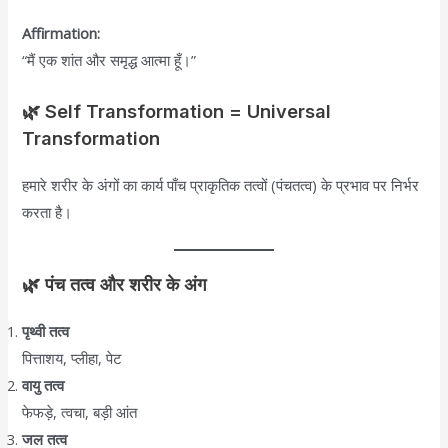
Affirmation:
“मैं एक शांत और समृद्ध आत्मा हूँ।”
🌿 Self Transformation = Universal
Transformation
हमारे शरीर के अंगों का कार्य पाँच प्राकृतिक तत्वों (पंचतत्व) के प्रभाव पर निर्भर
करता है।
🌿 पंच तत्व और शरीर के अंग
पृथ्वी तत्व
पित्ताशय, प्लीहा, पेट
वायु तत्व
फेफड़े, त्वचा, बड़ी आंत
जल तत्व