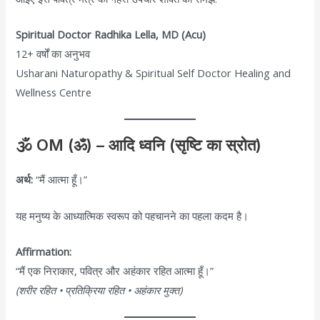
Spiritual Doctor Radhika Lella, MD (Acu)
12+ वर्षों का अनुभव
Usharani Naturopathy & Spiritual Self Doctor Healing and
Wellness Centre
🕉️ OM (ॐ) – आदि ध्वनि (सृष्टि का स्रोत)
अर्थ:
“मैं आत्मा हूँ।”
यह मनुष्य के आध्यात्मिक स्वरूप को पहचानने का पहला कदम है।
Affirmation:
“मैं एक निराकार, पवित्र और अहंकार रहित आत्मा हूँ।”
(शरीर रहित • प्रतिक्रिया रहित • अहंकार मुक्त)