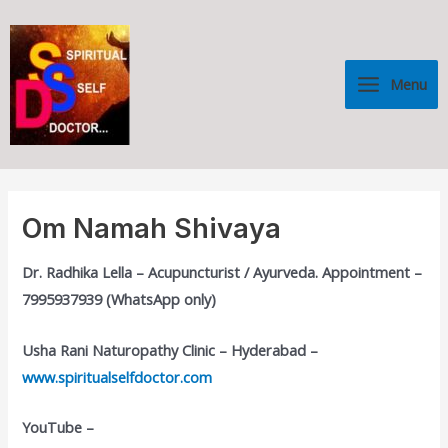
Skip
Main
to
Menu
content
Menu
Om Namah Shivaya
Dr. Radhika Lella – Acupuncturist / Ayurveda. Appointment –
7995937939 (WhatsApp only)
Usha Rani Naturopathy Clinic – Hyderabad –
www.spiritualselfdoctor.com
YouTube –