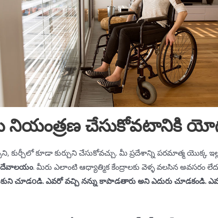
ు నియంత్రణ చేసుకోవటానికి యో
ుని, కుర్చీలో కూడా కుర్చుని చేసుకోవచ్చు. మీ ప్రదేశాన్ని పరమాత్మ యొక్క ఇల
ు దేవాలయం
. మీరు ఎలాంటి ఆధ్యాత్మిక కేంద్రాలకు వెళ్ళ వలసిన అవసరం లేద
కుని చూడoడి. ఎవరో వచ్చి నన్ను కాపాడతారు అని ఎదురు చూడకండి. ఎవరి