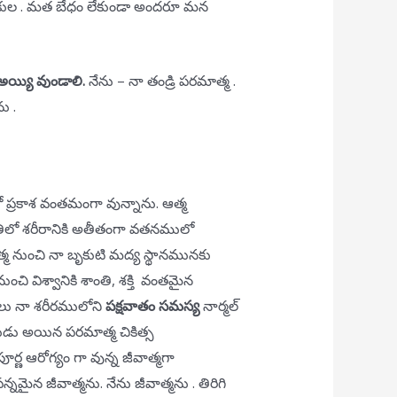
కుల . మత బేధం లేకుండా అందరూ మన
 అయ్యి వుండాలి.
నేను – నా తండ్రి పరమాత్మ .
ు .
ో ప్రకాశ వంతమంగా వున్నాను. ఆత్మ
ితిలో శరీరానికి అతీతంగా వతనములో
మ నుంచి నా బృకుటి మద్య స్థానమునకు
చి విశ్వానికి శాంతి, శక్తి వంతమైన
ణాలు నా శరీరములోని
పక్షవాతం
సమస్య
నార్మల్
ుడు అయిన పరమాత్మ చికిత్స
ూర్ణ ఆరోగ్యం గా వున్న జీవాత్మగా
న్నమైన జీవాత్మను. నేను జీవాత్మను . తిరిగి