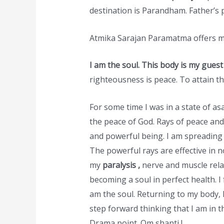
destination is Parandham. Father’s p
Atmika Sarajan Paramatma offers mic
I am the soul. This body is my guest
righteousness is peace. To attain th
For some time I was in a state of as
the peace of God. Rays of peace an
and powerful being. I am spreading 
The powerful rays are effective in 
my
paralysis ,
nerve and muscle rela
becoming a soul in perfect health. I 
am the soul. Returning to my body,
step forward thinking that I am in t
Drama point. Om shanti !