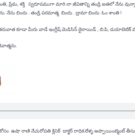
తి, ప్రేమ, శక్తి స్వరూపముగా మారి నా జీవితాన్ని తండ్రి జతలో నేను వు
నేను బిందు . తండ్రి పరమాత్మ బిందు . డ్రామా బిందు. ఓం శాంతి !
న తరువాత కూడా మీరు వాడే ఇంగ్లీష్ మెడిసిన్ థైరాయిడ్ , బి.పి, డయాబె
ీవాత్మను.
్ కోసం ఉషా రాణి నేచురోపతి క్లినిక్ డాక్టర్ రాధిక.లేళ్ళ అప్పాయింట్మెంట్ త