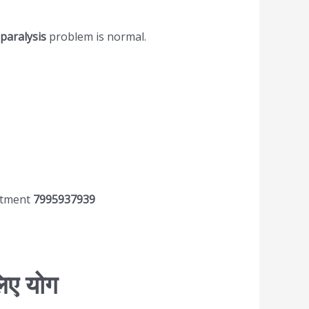
paralysis
problem is normal.
ntment
7995937939
लिए योग