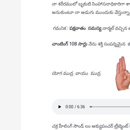
నా శరీరములో బృకుటి సింహాసనాధికారిగా శాం
అనుకుంటూ నా అడుగు ముందుకు వేస్తున్నాను. 
గమనిక :
పక్షవాతం
సమస్య
నార్మల్ వచ్చి
చాంటింగ్ 108 సార్లు
నేను శక్తి సంపన్నమైన జ
యోగ ముద్ర వాయు ముద్ర
చక్ర హీలింగ్ సౌండ్ లం అక్యుపంచర్ ట్రీట్మెంట