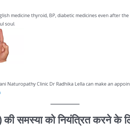
lish medicine thyroid, BP, diabetic medicines even after the
l soul.
ni Naturopathy Clinic Dr Radhika Lella can make an appoi
m
) की समस्या को नियंत्रित करने के 