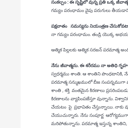
సంకల్పం : ఈ సృష్టిలో వున్న ప్రతి ఒక్క జీవాత
గమ్యం పరంధామం వైపు పరుగులు తీయడానికి
పక్షవాతం
సమస్యను నియంత్రణ చేసుకోవటా
నా గమ్యం పరంధామం. తండ్రి యొక్క అభయ హస్త
ఆత్మిక పిల్లలకు ఆత్మిక సరజన్ పరమాత్మ అందిస్
నేను జీవాత్మను. ఈ శరీరము నా అతిధి గృహ
స్వధర్మము శాంతి. ఆ శాంతిని పొంధటానికి
పరమాత్మ సన్ముఖములో బీజ సంపన్నముగా వు
శాంతి , శక్తి వంతమైన కిరణాలు ప్రసరింపబడు
కిరణాలను వ్యాపింపజేస్తూ వున్నాను. విశ్వా
చేయటం పై ప్రభావితం చేస్తున్నాయి. నాకు
చేయుచున్నారు. నేను సంపూర్ణ ఆరోగ్యముగా
మరిపోతున్నాను. పరమాత్మ ఇస్తున్న శాంతిని, స