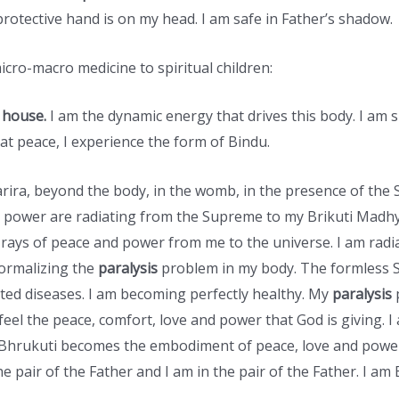
rotective hand is on my head. I am safe in Father’s shadow.
ro-macro medicine to spiritual children:
 house.
I am the dynamic energy that drives this body. I am s
at peace, I experience the form of Bindu.
arira, beyond the body, in the womb, in the presence of the S
d power are radiating from the Supreme to my Brikuti Madh
rays of peace and power from me to the universe. I am radia
normalizing the
paralysis
problem in my body. The formless S
ted diseases. I am becoming perfectly healthy. My
paralysis
p
feel the peace, comfort, love and power that God is giving. I 
 Bhrukuti becomes the embodiment of peace, love and power
he pair of the Father and I am in the pair of the Father. I 