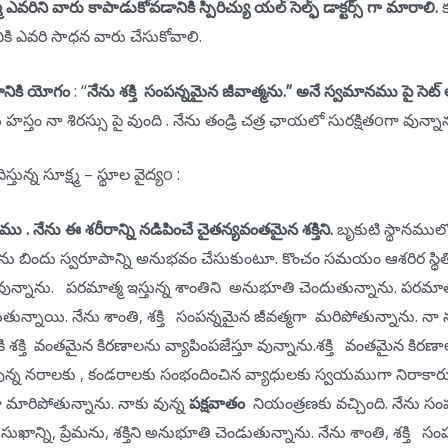
్మ ఎవరిని వారు కాపాడుకోవడానికి స్పిరిచ్యు యల్ సెల్ఫ్ డాక్టర్స్ గా మారాలి.
 ఎవరి సాధన వారు చేసుకోవాలి.
నికి యోగం
: “
నేను శక్తి సంపన్నమైన జీవాత్మను.” అనే స్వమానము పై సెట్
ం నా శిరస్సు పై వుంది . నేను తండ్రి చత్ర ఛాయలో సురక్షితoగా వున్నాన
తున్న సూక్ష్మ – స్థూల వైద్యo :
ము .
నేను ఈ శరీరాన్ని నడిపించే చైతన్యవంతమైన శక్తిని.
బృకుటి స్థానముల
, నేను బిందు స్వరూపాన్ని అనుభవం చేసుకుంటూ. కొంచం సమయం ఆశరిర స్థ
న్నాను. పరమాత్మ ఇస్తున్న శాంతిని అనుభూతి చెందుతున్నాను. పరమాత్
తున్నాయి. నేను శాంతి, శక్తి సంపన్నమైన జీవత్మగా మరిపోతున్నాను. నా నుం
నికి శక్తి వంతమైన కిరణాలను వ్యాపింపజేస్తూ వున్నాను.శక్తి వంతమైన కిర
 వున్న నరాలకు , కండరాలకు సంభందించిన వ్యాధులకు స్వయముగా నిరాకార
 మారిపోతున్నాను. నాకు వున్న
పక్షవాతం
నియంత్రణకు వచ్చింది. నేను సంప
ుఖాన్ని, ప్రేమను, శక్తిని అనుభూతి చెండుతున్నాను. నేను శాంతి, శక్తి సంప