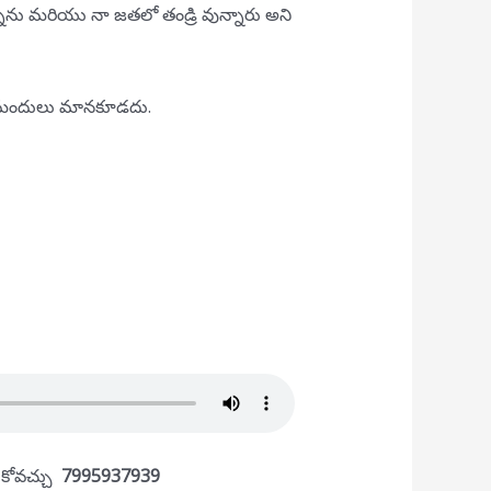
న్నాను మరియు నా జతలో తండ్రి వున్నారు అని
టిక్ మందులు మానకూడదు.
ీసుకోవచ్చు
7995937939