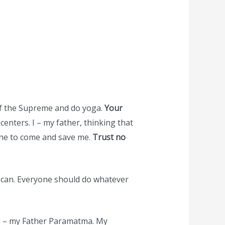
 of the Supreme and do yoga.
Your
centers. I – my father, thinking that
one to come and save me.
Trust no
ey can. Everyone should do whatever
m – my Father Paramatma. My