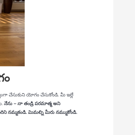
గం
్లుగా చేసుకుని యోగం చేసుకోండి. మీ ఇల్లే
ు.
నేను – నా తండ్రి పరమాత్మ అని
ని నమ్మకండి. మిమల్ని మీరు నమ్ముకోండి.