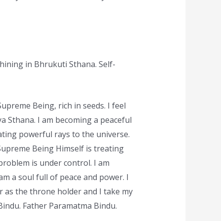
hining in Bhrukuti Sthana. Self-
upreme Being, rich in seeds. I feel
ya Sthana. I am becoming a peaceful
ting powerful rays to the universe.
upreme Being Himself is treating
roblem is under control. I am
am a soul full of peace and power. I
 as the throne holder and I take my
am Bindu. Father Paramatma Bindu.