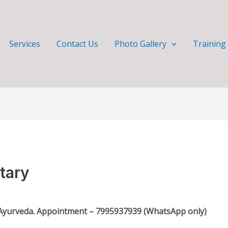
Services
Contact Us
Photo Gallery
Training
tary
/ Ayurveda. Appointment – 7995937939 (WhatsApp only)