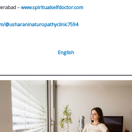
derabad –
www.spiritualselfdoctor.com
om/@usharaninaturopathyclinic7594
English