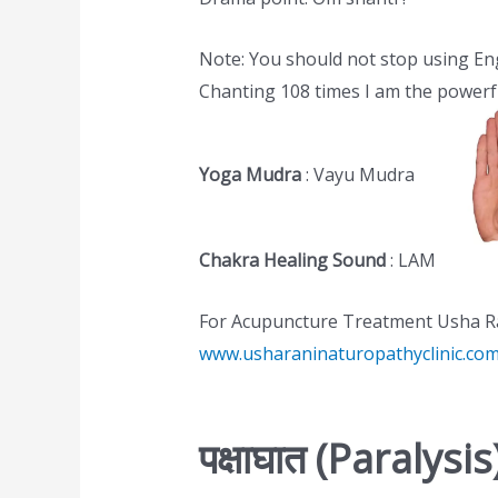
Note: You should not stop using Eng
Chanting 108 times I am the powerfu
Yoga Mudra
: Vayu Mudra
Chakra Healing Sound
: LAM
For Acupuncture Treatment Usha Ra
www.usharaninaturopathyclinic.co
पक्षाघात (Paralysis