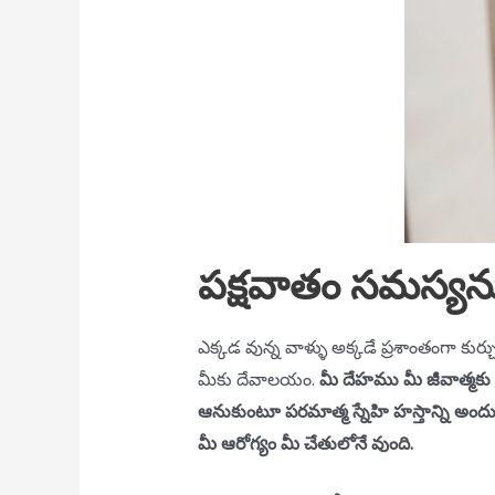
పక్షవాతం సమస్యన
ఎక్కడ వున్న వాళ్ళు అక్కడే ప్రశాంతంగా కుర్చ
మీకు దేవాలయం.
మీ దేహము మీ జీవాత్మక
ఆనుకుంటూ పరమాత్మ స్నేహి హస్తాన్ని అందు
మీ ఆరోగ్యం మీ చేతులోనే వుంది.