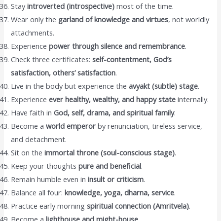
Stay
introverted (introspective)
most of the time.
Wear only the
garland of knowledge and virtues
, not worldly
attachments.
Experience
power through silence and remembrance
.
Check three certificates:
self-contentment, God’s
satisfaction, others’ satisfaction
.
Live in the body but experience the
avyakt (subtle) stage
.
Experience
ever healthy, wealthy, and happy state
internally.
Have faith in
God, self, drama, and spiritual family
.
Become a
world emperor
by renunciation, tireless service,
and detachment.
Sit on the
immortal throne (soul-conscious stage)
.
Keep your thoughts
pure and beneficial
.
Remain humble even in
insult or criticism
.
Balance all four:
knowledge, yoga, dharna, service
.
Practice early morning
spiritual connection (Amritvela)
.
Become a
lighthouse and might-house
.