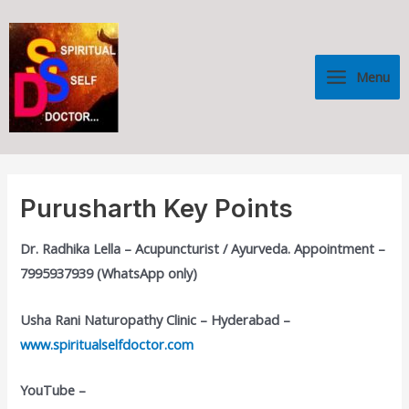
Skip
Main
to
Menu
content
Menu
Purusharth Key Points
Dr. Radhika Lella – Acupuncturist / Ayurveda. Appointment –
7995937939 (WhatsApp only)
Usha Rani Naturopathy Clinic – Hyderabad –
www.spiritualselfdoctor.com
YouTube –