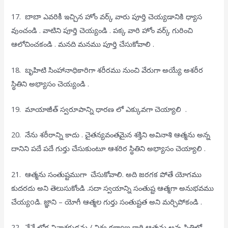
17. బాబా ఎవరికీ ఇచ్చిన హోం వర్క్ వారు పూర్తి చెయ్యడానికి ధ్యాస
వుంచండి . వాటిని పూర్తి చెయ్యండి . పక్క వారి హోం వర్క్ గురించి
ఆలోచించకండి . మనది మనము పూర్తి చేసుకోవాలి .
18. బృహిటి సింహానాధికారిగా శరీరము నుంచి వేరుగా అయ్యే అశరీర
స్థితిని అభ్యాసం చెయ్యండి .
19. మాయాజీత్ స్వరూపాన్ని ధారణ లో ఎక్కువగా చెయ్యాలి .
20. నేను శరీరాన్ని కాదు . చైతన్యవంతమైన శక్తిని అవినాశి ఆత్మను అన్న
దానిని పదే పదే గుర్తు చేసుకుంటూ ఆశరిర స్థితిని అభ్యాసం చెయ్యాలి .
21. ఆత్మను సంతుష్టముగా చేసుకోవాలి. అది జరగక పోతే యోగము
కుదరదు అని తెలుసుకోండి .సదా స్వయాన్ని సంతుష్ట ఆత్మగా అనుభవము
చేయ్యoడి. జ్ఞాని – యోగీ ఆత్మల గుర్తు సంతుష్టత అని మర్చిపోకండి .
22. నేనే లోక వినాశకుడను / విశ్వ కళ్యాణ కారి ఆత్మను అన్న స్థితిలో