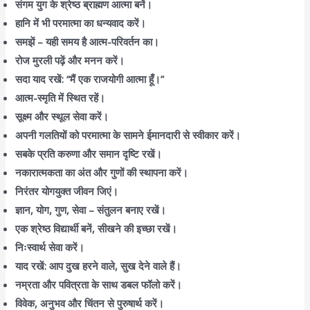
संगम युग के श्रेष्ठ ब्राह्मण आत्मा बनें।
हानि में भी परमात्मा का धन्यवाद करें।
समझें – यही समय है आत्म-परिवर्तन का।
रोज मुरली पढ़ें और मनन करें।
सदा याद रखें: “मैं एक राजयोगी आत्मा हूँ।”
आत्म-स्मृति में स्थित रहें।
सूक्ष्म और स्थूल सेवा करें।
अपनी गलतियों को परमात्मा के सामने ईमानदारी से स्वीकार करें।
सबके प्रति करुणा और समान दृष्टि रखें।
नकारात्मकता का अंत और गुणों की स्थापना करें।
निरंतर योगयुक्त जीवन जिएं।
ज्ञान, योग, गुण, सेवा – संतुलन बनाए रखें।
एक श्रेष्ठ विद्यार्थी बनें, सीखने की इच्छा रखें।
निःस्वार्थ सेवा करें।
याद रखें: आप दुख हरने वाले, सुख देने वाले हैं।
नम्रता और पवित्रता के साथ डबल फॉलो करें।
विवेक, अनुभव और चिंतन से पुरुषार्थ करें।