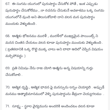
67. ఈ సంగమ యుగంలో పురుషార్ధం చేసుకోక పోతే , ఇంక ఎప్పుడు
పురుషార్ధం చేసుకోలేము , నా రచనను చేసుకునే అవకాశము ఒక్క సంగమ
యుగంలోనే వుంది అని తెలుసుకోవాలి దాని వలన మన పురుషార్ధం
ముందుకు వెళ్ళుతుంది .
68. ఆత్మకు భోజనము మురళీ , మురళీలో ముఖ్యమైన పాయింట్స్ ని
మనన చింతన చేయటం వలన కూడా పురుషార్ధం ముందుకు వెళ్ళుతుంది .
( బ్రతకటానికి ఒక్క రొట్టె ముక్క చాలు అని బాబా ఆదిలో చెప్పిన విషయం
మర్చిపోవద్దు. )
69. ప్రతి నిమిషం నేను రాజ యోగి ఆత్మను అన్న విషయాన్ని గుర్తు
చేసుకోవాలి .
70. ఆత్మిక దృష్టి , ఆత్మిక భావన ఫై మనస్సును లగ్నం చెయ్యాలి . అప్పుడే
మనము ఆత్మాభిమానములో వెళ్ళి పురుషార్ధంను తీవ్రంగా చెయ్యగలము .
71. సూక్ష్మ – స్థూల వైద్యమును అందరికి అందించటం వలన కూడా