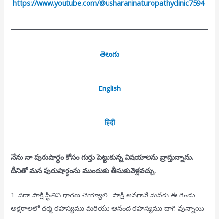
https://www.youtube.com/@usharaninaturopathyclinic7594
తెలుగు
English
हिंदी
నేను నా పురుషార్ధం కోసం గుర్తు పెట్టుకున్న విషయాలను వ్రాస్తున్నాను.
దీనితో మన పురుషార్ధంను ముందుకు తీసుకువెళ్లవచ్చు.
1. సదా సాక్షి స్థితిని ధారణ చెయ్యాలి . సాక్షి అనగానే మనకు ఈ రెండు
అక్షరాలలో ధర్మ రహస్యము మరియు ఆనంద రహస్యము దాగి వున్నాయి