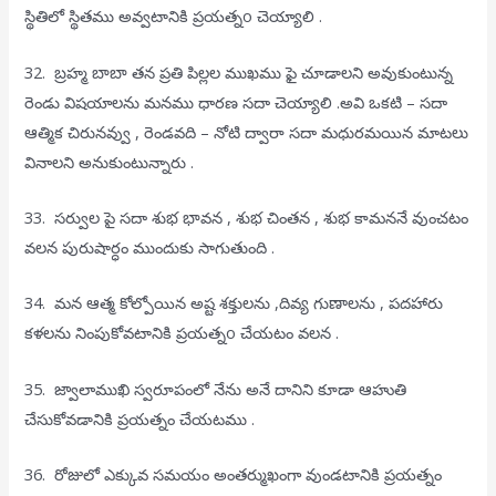
స్థితిలో స్థితము అవ్వటానికి ప్రయత్నo చెయ్యాలి .
32. బ్రహ్మ బాబా తన ప్రతి పిల్లల ముఖము ఫై చూడాలని అవుకుంటున్న
రెండు విషయాలను మనము ధారణ సదా చెయ్యాలి .అవి ఒకటి – సదా
ఆత్మిక చిరునవ్వు , రెండవది – నోటి ద్వారా సదా మధురమయిన మాటలు
వినాలని అనుకుంటున్నారు .
33. సర్వుల పై సదా శుభ భావన , శుభ చింతన , శుభ కామననే వుంచటం
వలన పురుషార్ధం ముందుకు సాగుతుంది .
34. మన ఆత్మ కోల్పోయిన అష్ట శక్తులను ,దివ్య గుణాలను , పదహారు
కళలను నింపుకోవటానికి ప్రయత్నo చేయటం వలన .
35. జ్వాలాముఖి స్వరూపంలో నేను అనే దానిని కూడా ఆహుతి
చేసుకోవడానికి ప్రయత్నం చేయటము .
36. రోజులో ఎక్కువ సమయం అంతర్ముఖంగా వుండటానికి ప్రయత్నం