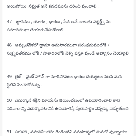
అయిపోయి .నమ్రత అనే కవచమును ధరించి వుంచాలి .
47. జ్ఞానము , యోగం , ధారణ , సేవ అనే నాలుగు సబ్జెక్ట్స్ ను
సమానముగా తయారుచేసుకోవాలి .
48. అమృతవేళలో డ్రామా అనుసారముగా పరంధమములోకి /
సుక్ష్మవతనము లోకి / సాకారoలోకి వెళ్ళి వస్తూ వుండే అభ్యాసం చెయ్యాలి
.
49. లైట్ – మైట్ హౌస్ గా మారిపోవటం ధారణ చెయ్యటం వలన మన
స్థితిని పెంచుకోవచ్చు .
50. ఎదుర్కొనే శక్తిని మాయను జయించటంలో ఉపయోగించాలి కాని
పరివారాన్ని ఎదుర్కొవటానికి ఉపయోగిస్తే పురుషార్ధం వెన్నక్కు వెళ్ళుతుంది
.
51. సరళత , సహనశీలతను రెండింటిని సమపాళ్ళలో మనలో వున్నాయా