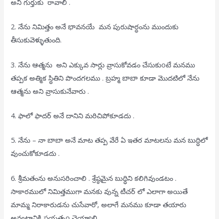
అని గుర్తుకు రావాలి .
2. నేను నిమిత్తం అనే భావనయే మన పురుషార్ధంను ముందుకు
తీసుకువెళ్ళుతుంది.
3. నేను ఆత్మను అని ఎక్కువ సార్లు వ్రాసుకోవడం చేసుకుoటే మనము
తప్పక అత్మిక స్థితిని పొందగలము . బ్రహ్మ బాబా కూడా మొదటిలో నేను
ఆత్మను అని వ్రాసుకునేవారు .
4. ఫాలో ఫాదర్ అనే దానిని మరిచిపోకూడదు .
5. నేను – నా బాబా అనే మాట తప్ప వేరే ఏ ఇతర మాటలను మన బుద్ధిలో
వుంచుకోకూడదు .
6. శ్రీమతంను అనుసరించాలి . శ్రేష్ఠమైన బుధ్ధిని కలిగివుండటం .
సాకారములో నిమిత్తముగా మనకు వున్న టీచర్ లో ఎలాగా అయితే
మామ్మ నిరాకారుడను చుసేవారో, అలాగే మనము కూడా తయారు
అవ్వటానికి ప్రయత్నo చెయ్యాలి .