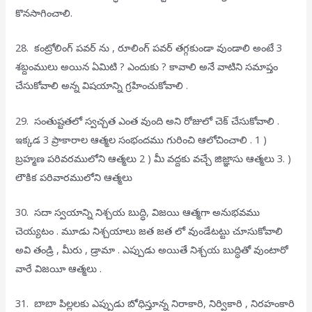
కొనసాగించాలి.
28. కంట్రోలింగ్ పవర్ ను , రూలింగ్ పవర్ తగ్గకుండా వుండాలి అంటే 3
శబ్దంములు అయిన ఏమిటి ? ఎందుకు ? కావాలి అనే వాటిని సమాప్తం
చేసుకోవాలి అన్న విషయాన్ని గ్రహించుకోవాలి .
29. సంతుష్టతలో స్వచ్చత ఎంత వుంది అని రోజులో చెక్ చేసుకోవాలి .
ఇక్కడ 3 ప్రాకారాల ఆత్మల సంభందము గురించి ఆలోచించాలి . 1 )
బ్రహ్మణ పరివరములోని ఆత్మలు 2 ) మీ వద్దకు వచ్చే జిజ్ఞాసు ఆత్మలు 3. )
లౌకిక పరివారములోని ఆత్మలు
30. సదా స్వయాన్ని నిశ్చయ బుద్ధి, విజయి ఆత్మగా అనుభవము
చెయ్యటం . మూడు నిశ్చయాలు జత జత లో వుండేటట్టు చూసుకోవాలి
అవి తండ్రి , మీరు , డ్రామా . ఎప్పుడు అయితే నిశ్చయ బుద్ధితో వుంటారో
వారే విజయీ ఆత్మలు .
31. బాబా పిల్లలకు ఎప్పుడు బోధిస్తూన్న నిరాకారి, నిర్వికారి , నిరహంకారి