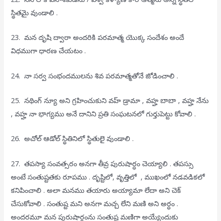
స్థితమై వుండాలి .
23. మన దృషి ద్వారా అందరికి పరమాత్మ యొక్క సందేశం అందే
విధముగా ధారణ చేయటం .
24. నా సర్వ సంభందములను శివ పరమాత్మతోనే జోడించాలి .
25. నథింగ్ న్యూ అని గ్రహించుకుని వహ్ డ్రామా , వహ్హ బాబా , వహ్హ నేను
, వహ్హ నా భాగ్యము అనే దానిని ప్రతి సంఘటనలో గుర్తుపెట్టు కోవాలి .
26. అచోల్ ఆడోల్ స్థితినిలో స్థితులై వుండాలి .
27. తపస్యా సంవత్సరం అనగా తీవ్ర పురుషార్ధం చెయ్యాలి . తపస్సు
అంటే సంతుష్టతకు రూపము . దృష్టిలో, వృత్తిలో , ముఖంలో నడవడికలో
కనిపించాలి . అలా మనము తయారు అయ్యామా లేదా అని చెక్
చేసుకోవాలి . సంతుష్ట మని అనగా మచ్చ లేని మణి అని అర్ధం .
అందరమూ మన పురుషార్ధంను సంతుష్ట మణిగా అయ్యేందుకు