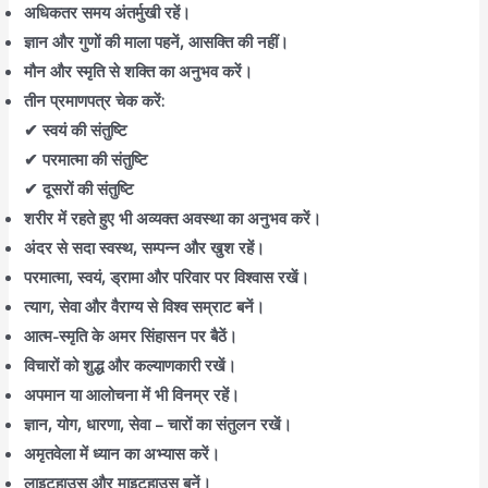
अधिकतर समय अंतर्मुखी रहें।
ज्ञान और गुणों की माला पहनें, आसक्ति की नहीं।
मौन और स्मृति से शक्ति का अनुभव करें।
तीन प्रमाणपत्र चेक करें:
✔ स्वयं की संतुष्टि
✔ परमात्मा की संतुष्टि
✔ दूसरों की संतुष्टि
शरीर में रहते हुए भी अव्यक्त अवस्था का अनुभव करें।
अंदर से सदा स्वस्थ, सम्पन्न और खुश रहें।
परमात्मा, स्वयं, ड्रामा और परिवार पर विश्वास रखें।
त्याग, सेवा और वैराग्य से विश्व सम्राट बनें।
आत्म-स्मृति के अमर सिंहासन पर बैठें।
विचारों को शुद्ध और कल्याणकारी रखें।
अपमान या आलोचना में भी विनम्र रहें।
ज्ञान, योग, धारणा, सेवा – चारों का संतुलन रखें।
अमृतवेला में ध्यान का अभ्यास करें।
लाइटहाउस और माइटहाउस बनें।