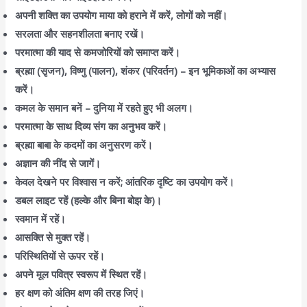
अपनी शक्ति का उपयोग माया को हराने में करें, लोगों को नहीं।
सरलता और सहनशीलता बनाए रखें।
परमात्मा की याद से कमजोरियों को समाप्त करें।
ब्रह्मा (सृजन), विष्णु (पालन), शंकर (परिवर्तन) – इन भूमिकाओं का अभ्यास
करें।
कमल के समान बनें – दुनिया में रहते हुए भी अलग।
परमात्मा के साथ दिव्य संग का अनुभव करें।
ब्रह्मा बाबा के कदमों का अनुसरण करें।
अज्ञान की नींद से जागें।
केवल देखने पर विश्वास न करें; आंतरिक दृष्टि का उपयोग करें।
डबल लाइट रहें (हल्के और बिना बोझ के)।
स्वमान में रहें।
आसक्ति से मुक्त रहें।
परिस्थितियों से ऊपर रहें।
अपने मूल पवित्र स्वरूप में स्थित रहें।
हर क्षण को अंतिम क्षण की तरह जिएं।