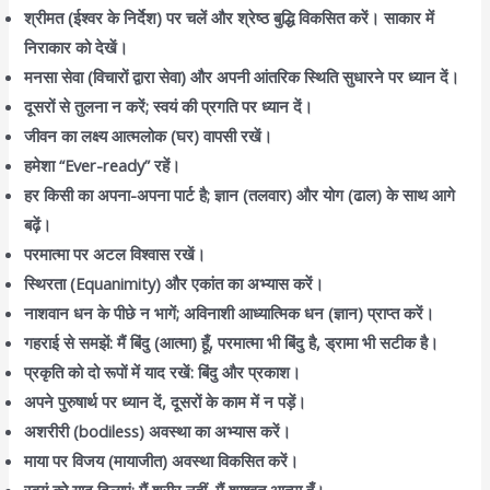
श्रीमत (ईश्वर के निर्देश) पर चलें और श्रेष्ठ बुद्धि विकसित करें। साकार में
निराकार को देखें।
मनसा सेवा (विचारों द्वारा सेवा) और अपनी आंतरिक स्थिति सुधारने पर ध्यान दें।
दूसरों से तुलना न करें; स्वयं की प्रगति पर ध्यान दें।
जीवन का लक्ष्य आत्मलोक (घर) वापसी रखें।
हमेशा “Ever-ready” रहें।
हर किसी का अपना-अपना पार्ट है; ज्ञान (तलवार) और योग (ढाल) के साथ आगे
बढ़ें।
परमात्मा पर अटल विश्वास रखें।
स्थिरता (Equanimity) और एकांत का अभ्यास करें।
नाशवान धन के पीछे न भागें; अविनाशी आध्यात्मिक धन (ज्ञान) प्राप्त करें।
गहराई से समझें: मैं बिंदु (आत्मा) हूँ, परमात्मा भी बिंदु है, ड्रामा भी सटीक है।
प्रकृति को दो रूपों में याद रखें: बिंदु और प्रकाश।
अपने पुरुषार्थ पर ध्यान दें, दूसरों के काम में न पड़ें।
अशरीरी (bodiless) अवस्था का अभ्यास करें।
माया पर विजय (मायाजीत) अवस्था विकसित करें।
स्वयं को याद दिलाएं: मैं शरीर नहीं, मैं शाश्वत आत्मा हूँ।