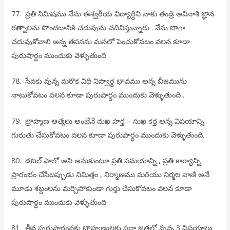
77. ప్రతి నిమిషము నేను ఈశ్వరీయ విద్యార్ధిని నాకు తండ్రి అవినాశి జ్ఞాన
రత్నాలను పొందటానికి చదువును చదివిస్తున్నారు . నేను బాగా
చదువుకోవాలి అన్న తపనను మనలో పెంచుకోవటం వలన కూడా
పురుషార్ధం ముందుకు వెళ్ళుతుంది .
78. సేవకు వున్న మరొక విధి నిస్వార్థ భావము అన్న బీజమును
నాటుకోవటం వలన కూడా పురుషార్ధం ముందుకు వెళ్ళుతుంది .
79. బ్రాహ్మణ ఆత్మలు అంటేనే దుఖ హర్త – సుఖ కర్త అన్న విషయాన్ని
గురుతు చేసుకోవటం వలన కూడా పురుషార్ధం ముందుకు వెళ్ళుతుంది.
80. డబల్ ఫాలో అని అనుకుంటూ ప్రతి సమయాన్ని , ప్రతి కార్యాన్ని
ప్రారంభం చేసేటప్పుడు నిమిత్తం , నిర్మాణము మరియు నిర్మల వాణి అనే
మూడు శబ్దంలను మర్చిపోకుండా గుర్తు చేసుకోవటం వలన కూడా
పురుషార్ధం ముందుకు వెళ్ళుతుంది .
81. తీవ్ర పురుషార్ధంనకు బ్రాహ్మణులకు సదా జతలో వున్న 3 విషయాలు