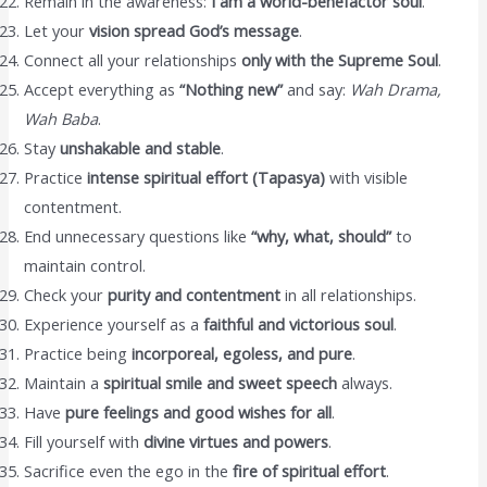
Remain in the awareness:
I am a world-benefactor soul
.
Let your
vision spread God’s message
.
Connect all your relationships
only with the Supreme Soul
.
Accept everything as
“Nothing new”
and say:
Wah Drama,
Wah Baba
.
Stay
unshakable and stable
.
Practice
intense spiritual effort (Tapasya)
with visible
contentment.
End unnecessary questions like
“why, what, should”
to
maintain control.
Check your
purity and contentment
in all relationships.
Experience yourself as a
faithful and victorious soul
.
Practice being
incorporeal, egoless, and pure
.
Maintain a
spiritual smile and sweet speech
always.
Have
pure feelings and good wishes for all
.
Fill yourself with
divine virtues and powers
.
Sacrifice even the ego in the
fire of spiritual effort
.