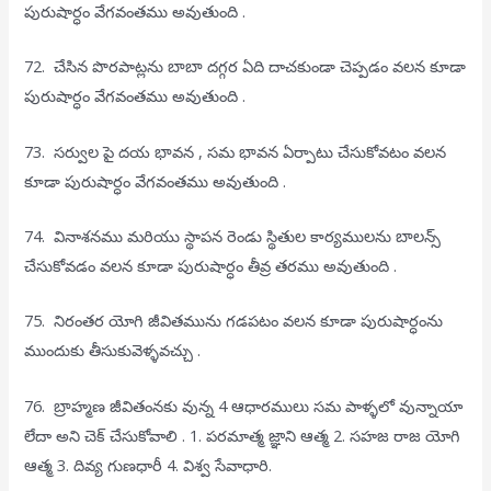
పురుషార్ధం వేగవంతము అవుతుంది .
72. చేసిన పొరపాట్లను బాబా దగ్గర ఏది దాచకుండా చెప్పడం వలన కూడా
పురుషార్ధం వేగవంతము అవుతుంది .
73. సర్వుల పై దయ భావన , సమ భావన ఏర్పాటు చేసుకోవటం వలన
కూడా పురుషార్ధం వేగవంతము అవుతుంది .
74. వినాశనము మరియు స్థాపన రెండు స్థితుల కార్యములను బాలన్స్
చేసుకోవడం వలన కూడా పురుషార్ధం తీవ్ర తరము అవుతుంది .
75. నిరంతర యోగి జీవితమును గడపటం వలన కూడా పురుషార్ధంను
ముందుకు తీసుకువెళ్ళవచ్చు .
76. బ్రాహ్మణ జీవితంనకు వున్న 4 ఆధారములు సమ పాళ్ళలో వున్నాయా
లేదా అని చెక్ చేసుకోవాలి . 1. పరమాత్మ జ్ఞాని ఆత్మ 2. సహజ రాజ యోగి
ఆత్మ 3. దివ్య గుణధారీ 4. విశ్వ సేవాధారి.