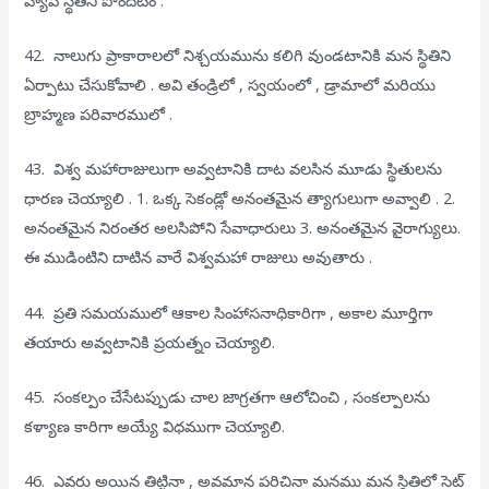
42. నాలుగు ప్రాకారాలలో నిశ్చయమును కలిగి వుండటానికి మన స్థితిని
ఏర్పాటు చేసుకోవాలి . అవి తండ్రిలో , స్వయంలో , డ్రామాలో మరియు
బ్రాహ్మణ పరివారములో .
43. విశ్వ మహారాజులుగా అవ్వటానికి దాట వలసిన మూడు స్థితులను
ధారణ చెయ్యాలి . 1. ఒక్క సెకండ్లో అనంతమైన త్యాగులుగా అవ్వాలి . 2.
అనంతమైన నిరంతర అలసిపోని సేవాధారులు 3. అనంతమైన వైరాగ్యులు.
ఈ ముడింటిని దాటిన వారే విశ్వమహా రాజులు అవుతారు .
44. ప్రతి సమయములో ఆకాల సింహాసనాధికారిగా , అకాల మూర్తిగా
తయారు అవ్వటానికి ప్రయత్నం చెయ్యాలి.
45. సంకల్పం చేసేటప్పుడు చాల జాగ్రతగా ఆలోచించి , సంకల్పాలను
కళ్యాణ కారిగా అయ్యే విధముగా చెయ్యాలి.
46. ఎవరు అయిన తిట్టినా , అవమాన పరిచినా మనము మన స్థితిలో సెట్