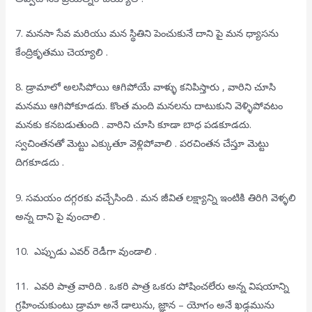
7. మనసా సేవ మరియు మన స్థితిని పెంచుకునే దాని పై మన ధ్యాసను
కేంద్రికృతము చెయ్యాలి .
8. డ్రామాలో అలసిపోయి ఆగిపోయే వాళ్ళు కనిపిస్తారు , వారిని చూసి
మనము ఆగిపోకూడదు. కొంత మంది మనలను దాటుకుని వెళ్ళిపోవటం
మనకు కనబడుతుంది . వారిని చూసి కూడా బాధ పడకూడదు.
స్వచింతనతో మెట్టు ఎక్కుతూ వెళ్లిపోవాలి . పరచింతన చేస్తూ మెట్టు
దిగకూడదు .
9. సమయం దగ్గరకు వచ్చేసింది . మన జీవిత లక్ష్యాన్ని ఇంటికి తిరిగి వెళ్ళలి
అన్న దాని పై వుంచాలి .
10. ఎప్పుడు ఎవర్ రెడీగా వుండాలి .
11. ఎవరి పాత్ర వారిది . ఒకరి పాత్ర ఒకరు పోషించలేరు అన్న విషయాన్ని
గ్రహించుకుంటు డ్రామా అనే డాలును, జ్ఞాన – యోగం అనే ఖడ్గమును