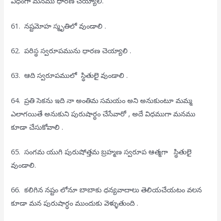
విధంగా మనము ధారణ చెయ్యాలి.
61. నష్టమోహ స్మృతిలో వుండాలి .
62. పరిస్థ స్వరూపమును ధారణ చెయ్యాలి .
63. ఆది స్వరూపములో స్థితులై వుండాలి .
64. ప్రతి సెకను ఇది నా అంతిమ సమయం అని అనుకుంటూ మమ్మ
ఎలాగయితే అనుకుని పురుషార్ధం చేసేవారో , అదే విధముగా మనము
కూడా చేసుకోవాలి .
65. సంగమ యుగి పురుషోత్తమ బ్రహ్మణ స్వరూప ఆత్మగా స్థితులై
వుండాలి.
66. కలిగిన నష్టం లోనూ బాబాకు ధన్యవాదాలు తెలియచేయటం వలన
కూడా మన పురుషార్ధం ముందుకు వెళ్ళుతుంది .