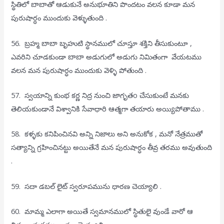
స్థితిలో బాబాతో ఆడుకునే అనుభూతిని పొందటం వలన కూడా మన
పురుషార్ధం ముందుకు వెళ్ళుతుంది .
56. బ్రహ్మ బాబా బృహుటి స్థానములో చూస్తూ శక్తిని తీసుకుంటూ ,
ఎవరిని చూడకుండా బాబా అడుగులో అడుగు నిమితంగా వేయటము
వలన మన పురుషార్ధం ముందుకు వెళ్ళి పోతుంది .
57. స్వయాన్ని కుంభ కర్ణ నిద్ర నుంచి జాగృతo చేసుకుంటే మనకు
తెలియకుండానే విశ్వానికి సేవాధారి ఆత్మగా తయారు అయ్యిపోతాము .
58. కళ్ళకు కనిపించినవి అన్ని నిజాలు అని అనుకోక , మనో నేత్రముతో
సత్యాన్ని గ్రహించినట్టు అయితేనే మన పురుషార్ధం తీవ్ర తరము అవుతుంది
.
59. సదా డబల్ లైట్ స్వరూపమును ధారణ చెయ్యాలి .
60. మామ్మ ఎలాగా అయితే స్వమానములో స్థితులై వుండే వారో ఆ