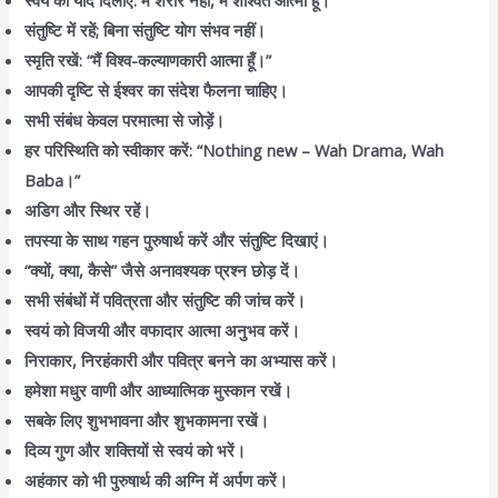
संतुष्टि में रहें; बिना संतुष्टि योग संभव नहीं।
स्मृति रखें: “मैं विश्व-कल्याणकारी आत्मा हूँ।”
आपकी दृष्टि से ईश्वर का संदेश फैलना चाहिए।
सभी संबंध केवल परमात्मा से जोड़ें।
हर परिस्थिति को स्वीकार करें: “Nothing new – Wah Drama, Wah
Baba।”
अडिग और स्थिर रहें।
तपस्या के साथ गहन पुरुषार्थ करें और संतुष्टि दिखाएं।
“क्यों, क्या, कैसे” जैसे अनावश्यक प्रश्न छोड़ दें।
सभी संबंधों में पवित्रता और संतुष्टि की जांच करें।
स्वयं को विजयी और वफादार आत्मा अनुभव करें।
निराकार, निरहंकारी और पवित्र बनने का अभ्यास करें।
हमेशा मधुर वाणी और आध्यात्मिक मुस्कान रखें।
सबके लिए शुभभावना और शुभकामना रखें।
दिव्य गुण और शक्तियों से स्वयं को भरें।
अहंकार को भी पुरुषार्थ की अग्नि में अर्पण करें।