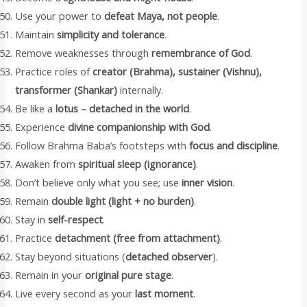
Use your power to
defeat Maya, not people
.
Maintain
simplicity and tolerance
.
Remove weaknesses through
remembrance of God
.
Practice roles of
creator (Brahma), sustainer (Vishnu),
transformer (Shankar)
internally.
Be like a
lotus – detached in the world
.
Experience
divine companionship with God
.
Follow Brahma Baba’s footsteps with
focus and discipline
.
Awaken from
spiritual sleep (ignorance)
.
Don’t believe only what you see; use
inner vision
.
Remain
double light (light + no burden)
.
Stay in
self-respect
.
Practice
detachment (free from attachment)
.
Stay beyond situations (
detached observer
).
Remain in your
original pure stage
.
Live every second as your
last moment
.