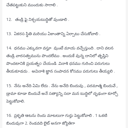
చేతపట్టుకుని ముందుకు సాగాలి .
12. తండ్రి ఫై నిశ్చయబుద్ధితో వుండాలి .
13. ఏకరస స్థితి మరియు ఏకాంతాన్ని ఏర్పాటు చేసుకోవాలి .
14. ధనము ఎక్కువగా వస్తూ వుంటే మాయ వచ్చేస్తుంది . దాని వలన
తండ్రి వారసత్వమును పొందలేము . అందుకే వున్న దానిలో తృప్తిని
పొందటానికి ప్రయత్నo చేయండి .వినాశి ధనము గురించి పరుగులు
తీయకూడదు . అవినాశి జ్ఞాన సంపాదన కోసము పరుగులు తీయ్యలి .
15. నేను అనేది ఏమి లేదు . నేను అనేది బిందువు , పరమాత్మ బిందువే ,
డ్రామా కూడా బిందువే అనే సత్యాన్ని సదా మన బుద్ధిలో దృఢంగా కూర్చో
పెట్టుకోవాలి.
16. ప్రకృతి ఆటను రెందు మాటలుగా గుర్తు పెట్టుకోవాలి . 1 ఒకటి
బిందువుగా 2. రెండవది లైట్ అనగా జ్యోతిగా