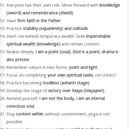
Everyone has their own role. Move forward with
knowledge
(sword) and remembrance (shield)
.
Have
firm faith in the Father
.
Practice
stability (equanimity) and solitude
.
Don’t run behind temporary wealth. Seek
imperishable
spiritual wealth (knowledge)
and remain content.
Realize deeply:
I am a point (soul), God is a point, drama is
also precise
.
Remember nature in two forms:
point and light
.
Focus on completing
your own spiritual tasks
, not others’.
Practice becoming
bodiless (ashariri stage)
.
Develop the stage of
victory over Maya (Mayajeet)
.
Remind yourself:
I am not the body, I am an eternal
conscious soul
.
Stay
content within
; without contentment, yoga is not
possible.