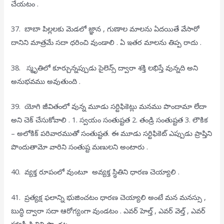
చేయటం .
37. బాబా పిల్లలకు మెడలో జ్ఞాన , గుణాల మాలను ఏదయితే వేసారో
దానిని మాత్రమే సదా ధరించి వుండాలి . ఏ ఇతర మాలను తిప్ప రాదు .
38. స్మృతిలో కూర్చున్నప్పుడు సైలెన్స్ ద్వారా శక్తి లభిస్తే వున్నది అని
అనుభవము అవుతుంది .
39. యోగి జీవితంలో వున్న మూడు సర్టిఫికెట్లు మనము పొందామా లేదా
అని చెక్ చేసుకోవాలి . 1. స్వయం సంతుష్టత 2. తండ్రి సంతుష్టత 3. లౌకిక
– అలోకిక్ పరివారముతో సంతుష్టత. ఈ మూడు సర్టిఫికెట్ ఎప్పుడు ప్రాప్తిని
పొందుతామో వారిని సంతుష్ట మణులని అంటారు .
40. వ్యక్త రూపంలో వుంటూ అవ్యక్త స్థితిని ధారణ చెయ్యాలి .
41. ప్రత్యక్ష ఫలాన్ని భుజించటం ధారణ చెయ్యాలి అంటే మన మనస్సు ,
బుద్ధి ద్వారా సదా ఆరోగ్యంగా వుండటం . ఎవర్ హెల్త్ , ఎవర్ వెల్త్ , ఎవర్
హ్యాపీ స్థితిని పొందటం .