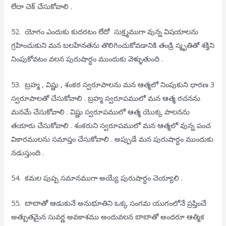
లేదా చెక్ చేసుకోవాలి .
52. యోగం ఎందుకు కుదరటం లేదో సుక్ష్మముగా వున్న విషయాలను
గ్రహించుకుని మన బలహేనతను తొలిగించుకోవడానికి తండ్రి స్మృతితో శక్తిని
నింపుకోవటం వలన పురుషార్ధం ముందుకు వెళ్ళుతుంది .
53. బ్రహ్మ , విష్ణు , శంకర స్వరూపాలను మన ఆత్మలో నింపుకుని ధారణ 3
స్వరూపాలతో చేసుకోవాలి . బ్రహ్మ స్వరూపములో మన ఆత్మ రచనను
మనమే చేసుకోవాలి . విష్ణు స్వరూపములో ఆత్మ యొక్క పాలనను
తయారు చేసుకోవాలి . శంకరుని స్వరూపములో మన ఆత్మలో వున్న పంచ
వికారములను సమాప్తం చేసుకోవాలి . అప్పుడే మన పురుషార్ధం ముందుకు
నడుస్తుంది .
54. కమల పుష్ప సమానముగా అయ్యే పురుషార్ధం చెయ్యాలి .
55. బాబాతో ఆడుకునే అనుభూతిని ఒక్క సంగమ యుగంలోనే ప్రప్తించే
అత్బుతమైన సువర్ణ అవకాశము అందువలన బాబాతో అందరూ ఆత్మిక