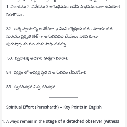
1. విచారము 2. వివేకము 3.అనుభవము అనేవి సాధనములుగా ఉపయోగ
పడతాయి .
82. ఆత్మ స్వయాన్ని ఆశరీరిగా భావించి కర్మేద్రియ జీత్ , మాయా జీత్
మరియు ప్రకృతి జీత్ గా అనుభవము చేయటం వలన కూడా
పురుషార్ధంను ముందుకు సాగించవచ్చు .
83. స్వరాజ్య అధికారి ఆత్మగా మారాలి .
84. వ్యక్తం లో అవ్యక్త స్థితి ని అనుభవం చేసుకోవాలి
85. స్వపరివర్తన విశ్వ పరివర్తన
Spiritual Effort (Purusharth) – Key Points in English
Always remain in the
stage of a detached observer (witness