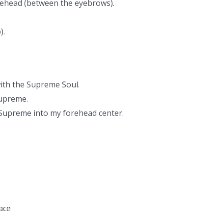
orehead (between the eyebrows).
).
ith the Supreme Soul.
Supreme.
 Supreme into my forehead center.
ace