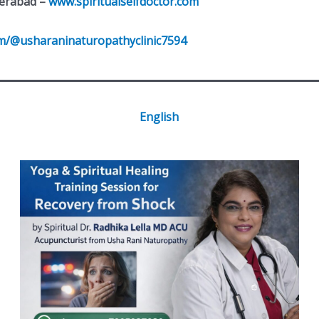
derabad –
www.spiritualselfdoctor.com
m/@usharaninaturopathyclinic7594
English