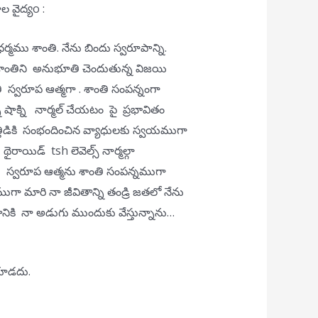
ల వైద్యo :
ర్మము శాంతి. నేను బిందు స్వరూపాన్ని.
 శాంతిని అనుభూతి చెందుతున్న విజయి
ి స్వరూప ఆత్మగా . శాంతి సంపన్నంగా
 షాక్ని నార్మల్ చేయటం పై ప్రభావితం
ఒత్తిడికి సంభందించిన వ్యాధులకు స్వయముగా
రాయిడ్ tsh లెవెల్స్ నార్మల్గా
ాంతి స్వరూప ఆత్మను శాంతి సంపన్నముగా
గా మారి నా జీవితాన్ని తండ్రి జతలో నేను
ికి నా అడుగు ముందుకు వేస్తున్నాను…
నకూడదు.