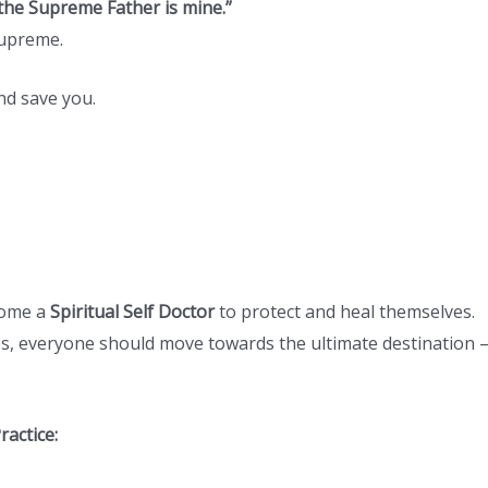
 the Supreme Father is mine.”
Supreme.
nd save you.
come a
Spiritual Self Doctor
to protect and heal themselves.
ces, everyone should move towards the ultimate destination
actice: