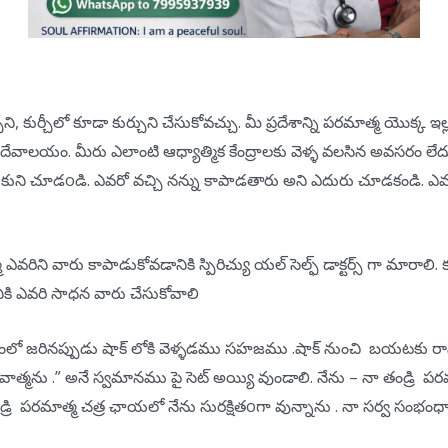
ుని, కుర్చీలో కూడా కుర్చుని చేసుకోవచ్చు. మీ ప్రదేశాన్ని పరమాత్మ యొక్క ఇల
వాలయం. మీరు ఎలాంటి ఆధ్యాత్మిక కేంద్రాలకు వెళ్ళ వలసిన అవసరం లేదు.
కుని చూడoడి. ఎవరో వచ్చి నన్ను కాపాడతారు అని ఎదురు చూడకండి. ఎవరి
ాత్మ ఎవరిని వారు కాపాడుకోవడానికి స్పిరిచ్యు యల్ సెల్ఫ్ డాక్టర్స్ గా మ
ి ఎవరి సాధన వారు చేసుకోవాలి
రినప్పుడు షాక్ లోకి వెళ్ళడము సహజము .షాక్ నుంచి బయటకు రావడ
వాత్మను .” అనే స్వమానము పై సెట్ అయ్యి వుండాలి. నేను – నా తండ్రి ప
ండ్రి పరమాత్మ చత్ర ఛాయలో నేను సురక్షితoగా వున్నాను . నా సర్వ సంభం