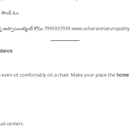
్ సౌండ్ ఓం
ధిక.లేళ్ళ అప్పాయింట్మెంట్ కోసం 7995937939 www.usharaninaturopath
idance
n even sit comfortably on a chair. Make your place the
home 
ual centers.