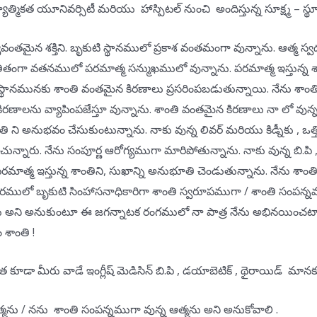
ాత్మికత యూనివర్సిటీ మరియు హాస్పిటల్ నుంచి అందిస్తున్న సూక్ష్మ – స్థూ
్యవంతమైన శక్తిని. బృకుటి స్థానములో ప్రకాశ వంతమంగా వున్నాను. ఆత్మ స్వధ
అతీతంగా వతనములో పరమాత్మ సన్ముఖములో వున్నాను. పరమాత్మ ఇస్తున్న
 స్థానమునకు శాంతి వంతమైన కిరణాలు ప్రసరింపబడుతున్నాయి. నేను శాంత
కిరణాలను వ్యాపింపజేస్తూ వున్నాను. శాంతి వంతమైన కిరణాలు నా లో వున్న
ంతి ని అనుభవం చేసుకుంటున్నాను. నాకు వున్న లివర్ మరియు కిడ్నీకు , 
నారు. నేను సంపూర్ణ ఆరోగ్యముగా మారిపోతున్నాను. నాకు వున్న బి.పి , థై
. పరమాత్మ ఇస్తున్న శాంతిని, సుఖాన్ని అనుభూతి చెండుతున్నాను. నేను శ
శరీరములో బృకుటి సింహాసనాధికారిగా శాంతి స్వరూపముగా / శాంతి సంపన్నము
రు అని అనుకుంటూ ఈ జగన్నాటక రంగములో నా పాత్ర నేను అభినయించటాన
 శాంతి !
త కూడా మీరు వాడే ఇంగ్లీష్ మెడిసిన్ బి.పి , డయాబెటిక్ , థైరాయిడ్ మా
త్మను / నను శాంతి సంపన్నముగా వున్న ఆత్మను అని అనుకోవాలి .