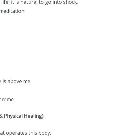
e, it is natural to go into shock.
meditation:
:
 is above me.
upreme.
& Physical Healing):
at operates this body.