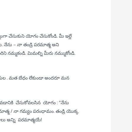
్లుగా చేసుకుని యోగం చేసుకోండి. మీ ఇల్లే
 నేను – నా తండ్రి పరమాత్మ అని
ని నమ్మకండి. మిమల్ని మీరు నమ్ముకోండి.
ారాలి. కుల . మత బేధం లేకుండా అందరూ మన
ానికి చేసుకోవలసిన యోగం : “నేను
రమాత్మ / నా గమ్యం పరంధామం. తండ్రి యొక్క
ధాలు అన్ని పరమాత్మయే!