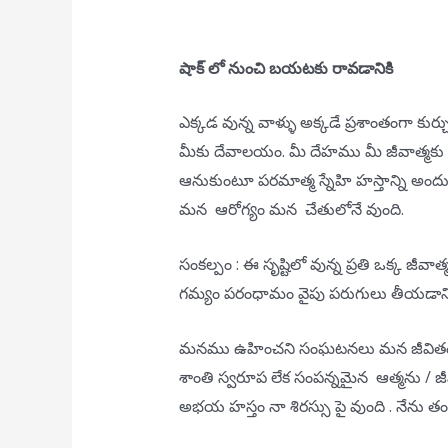
షాక్ లో నుంచి బయటకు రావడానికి
ఎక్కడ వున్న వాళ్ళు అక్కడే ప్రశాంతంగా కుర్చ
మీకు దేవాలయం. మీ దేహము మీ జీవాత్మకు దే
ఆనుకుంటూ పరమాత్మ స్నేహి హస్తాన్ని అందు
మన ఆరోగ్యం మన చేతులోనే వుంది.
సంకల్పం : ఈ సృష్టిలో వున్న ప్రతి ఒక్క జీవ
గమ్యం పరంధామం వైపు పరుగులు తీయడానిక
మనము ఉహించని సంఘటనలు మన జీవితంలో జ
శాంతి స్వరూప లేక సంపన్నమైన ఆత్మను / జీ
అభయ హస్తం నా శిరస్సు పై వుంది . నేను త