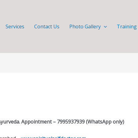
Services
Contact Us
Photo Gallery
Training
/ Ayurveda. Appointment – 7995937939 (WhatsApp only)