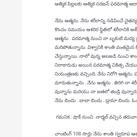
ఆత్మిక పిల్లలకు ఆత్మిక సరజన్ పరమాత్మ ఆద్య
నేను ఆత్మను. నేను శరీరాన్ని నడిపించే చైతన
కొంచం సమయం ఆశరిర స్థితిలో శరీరానికి 
ఆత్మను . పరమాత్మ నుంచి నా బృకుటి మద్య
మరిపోతున్నాను. విశ్వానికి శాంతి వంతమైన 
చేస్తున్నాయి. నాలో వున్న అలజడి నుంచి శా
నిరాకారుడు అయిన పరమాత్మ చికిత్స చేయుచున్
నియంత్రణకు వచ్చింది. నేను నిరోగి ఆత్మను
మారుతున్నాను . నేను ఆత్మను . తిరిగి నా 
వున్నాను మరియు నా జతలో తండ్రి వున్నా
నేను బిందు . బాబా బిందు . డ్రామా బిందు. ఓం
గమనిక : షాక్ నుంచి నార్మల్ వచ్చిన తరువా
చాంటింగ్ 108 సార్లు నేను శాంతి స్వరూప ఆ