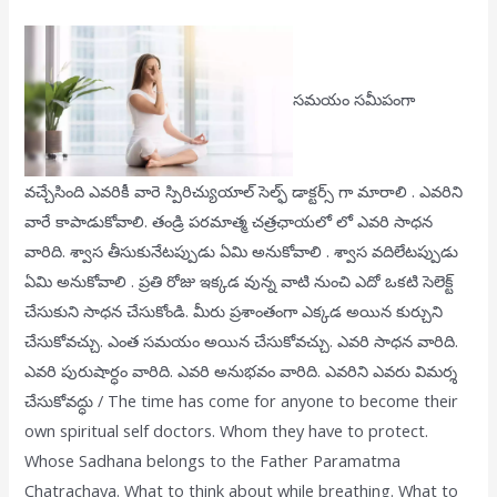
సమయం సమీపంగా
వచ్చేసింది ఎవరికీ వారె స్పిరిచ్యుయాల్ సెల్ఫ్ డాక్టర్స్ గా మారాలి . ఎవరిని
వారే కాపాడుకోవాలి. తండ్రి పరమాత్మ చత్రఛాయలో లో ఎవరి సాధన
వారిది. శ్వాస తీసుకునేటప్పుడు ఏమి అనుకోవాలి . శ్వాస వదిలేటప్పుడు
ఏమి అనుకోవాలి . ప్రతి రోజు ఇక్కడ వున్న వాటి నుంచి ఎదో ఒకటి సెలెక్ట్
చేసుకుని సాధన చేసుకోండి. మీరు ప్రశాంతంగా ఎక్కడ అయిన కుర్చుని
చేసుకోవచ్చు. ఎంత సమయం అయిన చేసుకోవచ్చు. ఎవరి సాధన వారిది.
ఎవరి పురుషార్ధం వారిది. ఎవరి అనుభవం వారిది. ఎవరిని ఎవరు విమర్శ
చేసుకోవద్ధు / The time has come for anyone to become their
own spiritual self doctors. Whom they have to protect.
Whose Sadhana belongs to the Father Paramatma
Chatrachaya. What to think about while breathing. What to