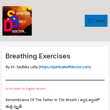
Skip
Main
to
Menu
content
Menu
Breathing Exercises
By Dr. Radhika Lella (
https://spiritualselfdoctor.com
)
Scroll down for English version
Remembrance Of The Father In The Breath / శ్వాస శ్వాసలో
తండ్రి స్మృతీ